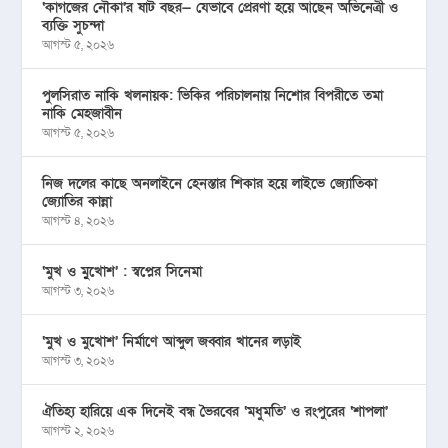
‘কাগজের নৌকা’র ষাট বছর— যেভাবে প্রেরণা হয়ে আছেন অভিনেত্রী ও
ব্যক্তি সুচন্দা
আগস্ট ৫, ২০২৬
পুলসিরাত নাকি খলনায়ক: ভিকির পরিচালনায় নিশোর বিপরীতে তমা
নাকি মেহজাবীন
আগস্ট ৫, ২০২৬
নিজ দলের কাছে অনলাইনে হেনস্তার শিকার হয়ে লাইভে জ্যোতিকা
জ্যোতির কান্না
আগস্ট ৪, ২০২৬
‘মুখ ও মু্খোশ’ : স্বপ্নের সিনেমা
আগস্ট ৩, ২০২৬
‘মুখ ও মুখোশ’ নির্মাণে আব্দুল জব্বার খানের লড়াই
আগস্ট ৩, ২০২৬
ঐতিহ্য হারিয়ে এক দিনেই বন্ধ ভৈরবের ‘মধুমতি’ ও রংপুরের ‘শাপলা’
আগস্ট ২, ২০২৬