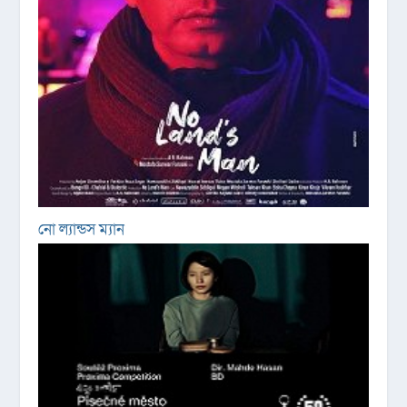
নো ল্যান্ডস ম্যান