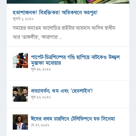
হতাশাজনক! বিরক্তিকর! অতিকথনে ভরপুর!
জুলাই ১, ২০২৬
সময়ের অন্যতম আলোচিত রাইটার আয়মান আসিব স্বাধীন
আর ‘তাকদীর’, ‘কারাগার’...
পাপেট-চিত্রশিল্পের গণ্ডি ছাপিয়ে নাটকেও উজ্জ্বল
মুস্তাফা মনোয়ার
জুন ২৯, ২০২৬
প্রত্যাবর্তন, গুম এবং ‘হেডলাইন’!
জুন ২৬, ২০২৬
ঈদের প্রথম চারদিনে টেলিভিশনে যত সিনেমা
মে ২৭, ২০২৬