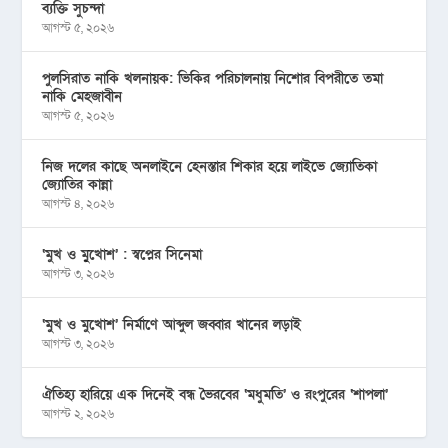
ব্যক্তি সুচন্দা
আগস্ট ৫, ২০২৬
পুলসিরাত নাকি খলনায়ক: ভিকির পরিচালনায় নিশোর বিপরীতে তমা
নাকি মেহজাবীন
আগস্ট ৫, ২০২৬
নিজ দলের কাছে অনলাইনে হেনস্তার শিকার হয়ে লাইভে জ্যোতিকা
জ্যোতির কান্না
আগস্ট ৪, ২০২৬
‘মুখ ও মু্খোশ’ : স্বপ্নের সিনেমা
আগস্ট ৩, ২০২৬
‘মুখ ও মুখোশ’ নির্মাণে আব্দুল জব্বার খানের লড়াই
আগস্ট ৩, ২০২৬
ঐতিহ্য হারিয়ে এক দিনেই বন্ধ ভৈরবের ‘মধুমতি’ ও রংপুরের ‘শাপলা’
আগস্ট ২, ২০২৬