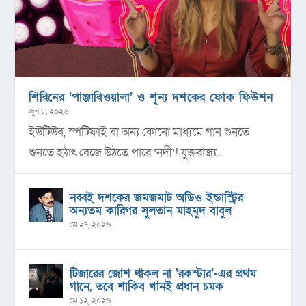
শিরিনের ‘পাঞ্জাবিওয়ালা’ ও শূন্য দশকের ফোক ফিউশন
জুন ৮, ২০২৬
ইউটিউব, স্পটিফাই বা অন্য কোনো মাধ্যমে গান শুনতে
শুনতে হঠাৎ বেজে উঠতে পারে ‘নদী’! যুক্তরাজ্য...
নব্বই দশকের জমজমাট অডিও ইন্ডাস্ট্রির
অন্যতম কারিগর সুলতান মাহমুদ বাবুল
মে ২৭, ২০২৬
টিজারের জোশ থাকল না ‘রকস্টার’-এর প্রথম
গানে, তবে শাকিব খানই প্রধান চমক
মে ১২, ২০২৬