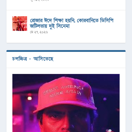
রোজার ঈদে শিক্ষা হয়নি, কোরবানিতে ডিসিপি
জটিলতায় দুই সিনেমা
মে ২৭, ২০২৬
চলচ্চিত্র - আসিতেছে