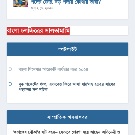
পদের জোর, বড় পর্দায় কোথায় তারা?
জুলাই ১৯, ২০২৬
বাংলা চলচ্চিত্রের সালতামামি
স্পটলাইট
বাংলা সিনেমার আরেকটি ব্যর্থতার বছর ২০২৪
বুক পকেটের গল্প, এভাবেও ফিরে আসা যায়’সহ ২০২৪ সালের
পছন্দের দশ নাটক
সাম্প্রতিক খবরাখবর
‘কাগজের নৌকা’র ষাট বছর— যেভাবে প্রেরণা হয়ে আছেন অভিনেত্রী ও