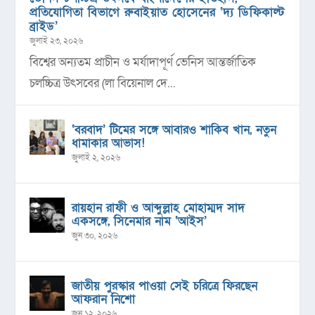
প্রতিযোগিতা বিভাগে রুবাইয়াত হোসেনের ‘দ্য ডিফিকাল্ট
ব্রাইড’
জুলাই ২৩, ২০২৬
বিশ্বের অন্যতম প্রাচীন ও মর্যাদাপূর্ণ ভেনিস আন্তর্জাতিক
চলচ্চিত্র উৎসবের (লা বিয়েনাল দে...
‘বরবাদ’ টিমের সঙ্গে আবারও শাকিব খান, নতুন
ধামাকার আভাস!
জুলাই ২, ২০২৬
রায়হান রাফী ও আব্দুল্লাহ মোহাম্মদ সাদ
একসঙ্গে, সিনেমার নাম ‘আইস’
জুন ৩০, ২০২৬
জাতীয় পুরস্কার পাওয়া সেই চরিত্রে ফিরছেন
আফরান নিশো
জুন ১২, ২০২৬