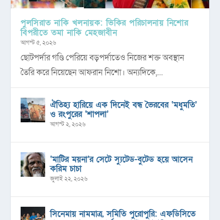
পুলসিরাত নাকি খলনায়ক: ভিকির পরিচালনায় নিশোর
বিপরীতে তমা নাকি মেহজাবীন
আগস্ট ৫, ২০২৬
ছোটপর্দার গণ্ডি পেরিয়ে বড়পর্দাতেও নিজের শক্ত অবস্থান
তৈরি করে নিয়েছেন আফরান নিশো। অন্যদিকে,...
ঐতিহ্য হারিয়ে এক দিনেই বন্ধ ভৈরবের ‘মধুমতি’
ও রংপুরের ‘শাপলা’
আগস্ট ২, ২০২৬
‘মাটির ময়না’র সেটে স্যুটেড-বুটেড হয়ে আসেন
করিম চাচা
জুলাই ২২, ২০২৬
সিনেমায় নামমাত্র, সমিতি পুরোপুরি: এফডিসিতে