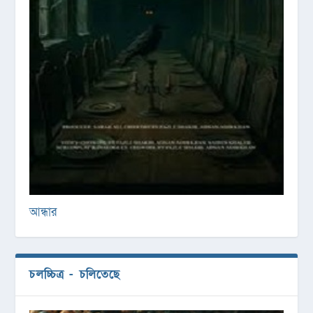
আন্ধার
চলচ্চিত্র - চলিতেছে