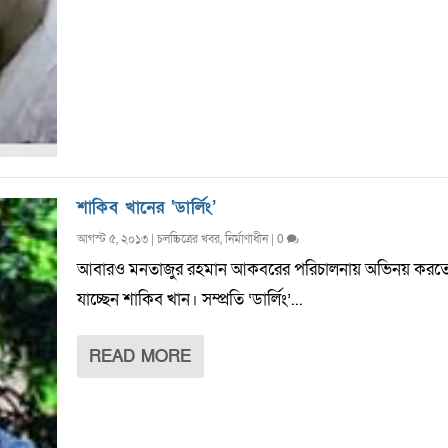
শাকিব খানের ‘ডার্লিং’
আগস্ট ৫, ২০১৩
|
চলচ্চিত্রের খবর
,
নির্মাণাধীন
|
0
আবারও মনতাজুর রহমান আকবরের পরিচালনায় অভিনয় করত
যাচ্ছেন শাকিব খান। সম্প্রতি ‘ডার্লিং’...
READ MORE