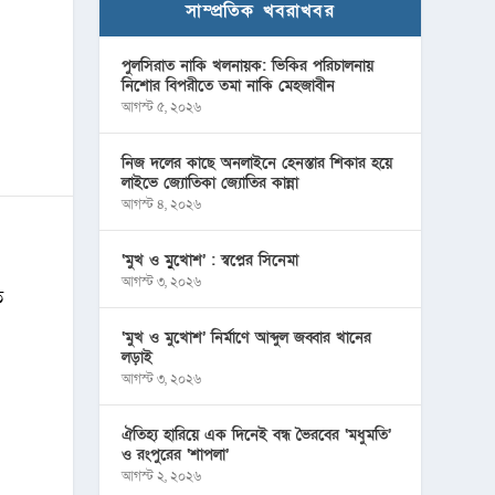
সাম্প্রতিক খবরাখবর
পুলসিরাত নাকি খলনায়ক: ভিকির পরিচালনায়
নিশোর বিপরীতে তমা নাকি মেহজাবীন
আগস্ট ৫, ২০২৬
নিজ দলের কাছে অনলাইনে হেনস্তার শিকার হয়ে
লাইভে জ্যোতিকা জ্যোতির কান্না
আগস্ট ৪, ২০২৬
‘মুখ ও মু্খোশ’ : স্বপ্নের সিনেমা
আগস্ট ৩, ২০২৬
ে
‘মুখ ও মুখোশ’ নির্মাণে আব্দুল জব্বার খানের
লড়াই
আগস্ট ৩, ২০২৬
ঐতিহ্য হারিয়ে এক দিনেই বন্ধ ভৈরবের ‘মধুমতি’
ও রংপুরের ‘শাপলা’
আগস্ট ২, ২০২৬