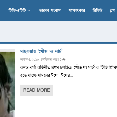
টিভি-ওটিটি
তারকা সংবাদ
সাক্ষাৎকার
রিভিউ
ব্লগ
মাছরাঙায় ‘খোঁজ দ্য সার্চ’
আগস্ট ৫, ২০১৩
|
চলচ্চিত্রের খবর
|
0
অনন্ত-বর্ষা অভিনীত প্রথম চলচ্চিত্র ‘খোঁজ দ্য সার্চ’-র টিভি প্রিম
হতে যাচ্ছে সামনের ঈদে। ঈদের...
READ MORE