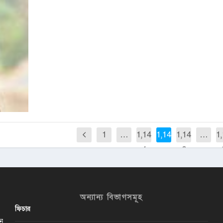
1
…
1,14
1,145
1,14
…
1
4
6
অন্যান্য বিভাগসমূহ
ফিচার
ান