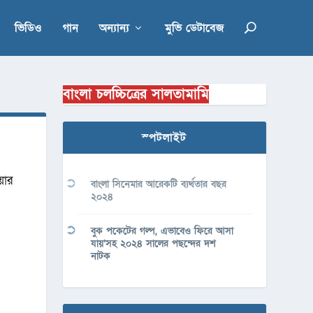
ভিডিও
গান
অন্যান্য
মুভি ডেটাবেজ
বাংলা চলচ্চিত্রের সালতামামি
স্পটলাইট
িয়ার
বাংলা সিনেমার আরেকটি ব্যর্থতার বছর
২০২৪
বুক পকেটের গল্প, এভাবেও ফিরে আসা
যায়’সহ ২০২৪ সালের পছন্দের দশ
নাটক