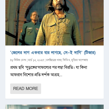
‘জেলের দাগ একবার যার লাগছে, সে–ই দাগি’ (টিজার)
by
নিউজ ডেস্ক
|
মার্চ ১২, ২০২৫
|
চলচ্চিত্রের খবর
,
ভিডিও
,
মুক্তির অপেক্ষায়
প্রথম ছবি ‘সুড়ঙ্গের’সাফল্যের পর লম্বা বিরতি। যা কিনা
আফরান নিশোর প্রতি দর্শক আগ্রহ...
READ MORE