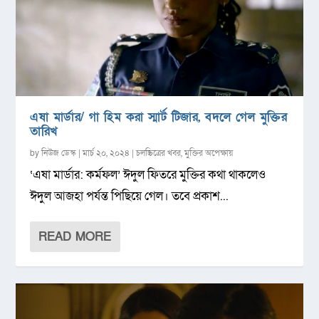
এষা মার্ডার/ গা হিম করা স্মার্ট টিজার, বদলে গেল মুক্তির
তারিখ
by
নিউজ ডেস্ক
|
মার্চ ২০, ২০২৪
|
চলচ্চিত্রের খবর
,
মুক্তির অপেক্ষায়
‘এষা মার্ডার: কর্মফল’ ঈদুল ফিতরে মুক্তির কথা থাকলেও
ঈদুল আজহা পর্যন্ত পিছিয়ে গেল। তবে প্রকাশ...
READ MORE