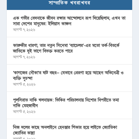
সাম্প্রতিক খবরাখবর
এক গভীর বেদনাকে জীবন রক্ষার আন্দোলনে রূপ দিয়েছিলাম, এখন তা
সারা দেশের মানুষের: ইলিয়াস কাঞ্চন
আগস্ট ৭, ২০২৬
ফারুকীর ধারণা, তার নতুন সিনেমা ‘ব্যাচেলর’-এর মতো তর্ক-বিতর্কে
জাতিকে দুই ভাগে বিভক্ত করতে পারে
আগস্ট ৭, ২০২৬
‘কাগজের নৌকা’র ষাট বছর— যেভাবে প্রেরণা হয়ে আছেন অভিনেত্রী ও
ব্যক্তি সুচন্দা
আগস্ট ৫, ২০২৬
পুলসিরাত নাকি খলনায়ক: ভিকির পরিচালনায় নিশোর বিপরীতে তমা
নাকি মেহজাবীন
আগস্ট ৫, ২০২৬
নিজ দলের কাছে অনলাইনে হেনস্তার শিকার হয়ে লাইভে জ্যোতিকা
জ্যোতির কান্না
আগস্ট ৪, ২০২৬