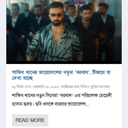
শাকিব খানের ভায়োলেন্সের নমুনা ‘বরবাদ’, টিজারে যা
দেখা যাচ্ছে
by
নিউজ ডেস্ক
|
ফেব্রুয়ারি ২৮, ২০২৫
|
চলচ্চিত্রের খবর
,
ভিডিও
,
মুক্তির অপেক্ষায়
শাকিব খানের নতুন সিনেমা ‘বরবাদ’-এর পরিচালক মেহেদী
হাসান হৃদয়। ছবি প্রসঙ্গে বারবার ভায়োলেন্স...
READ MORE