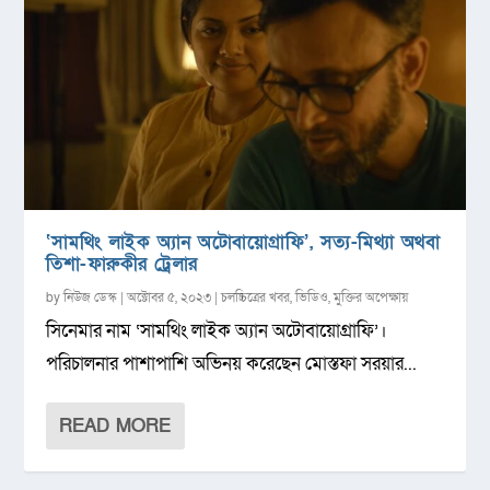
‘সামথিং লাইক অ্যান অটোবায়োগ্রাফি’, সত্য-মিথ্যা অথবা
তিশা-ফারুকীর ট্রেলার
by
নিউজ ডেস্ক
|
অক্টোবর ৫, ২০২৩
|
চলচ্চিত্রের খবর
,
ভিডিও
,
মুক্তির অপেক্ষায়
সিনেমার নাম ‘সামথিং লাইক অ্যান অটোবায়োগ্রাফি’।
পরিচালনার পাশাপাশি অভিনয় করেছেন মোস্তফা সরয়ার...
READ MORE