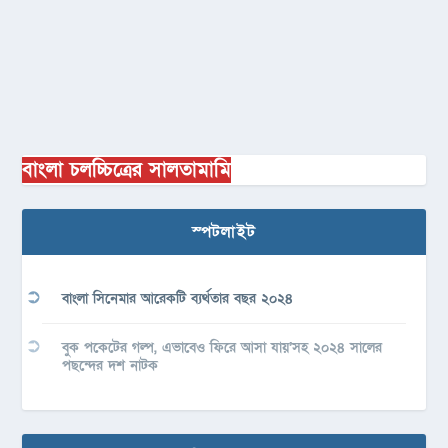
বাংলা চলচ্চিত্রের সালতামামি
স্পটলাইট
বাংলা সিনেমার আরেকটি ব্যর্থতার বছর ২০২৪
বুক পকেটের গল্প, এভাবেও ফিরে আসা যায়’সহ ২০২৪ সালের
পছন্দের দশ নাটক