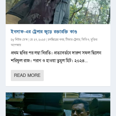
ইনসাফ-এর ট্রেলার জুড়ে রক্তারক্তি কাণ্ড
by
নিউজ ডেস্ক
|
মে ২৭, ২০২৫
|
চলচ্চিত্রের খবর
,
টিজার-ট্রেলার
,
ভিডিও
,
মুক্তির
অপেক্ষায়
প্রথম ছবির পর লম্বা বিরতি। প্রত্যাবর্তনে দারুণ সফল ছিলেন
শরিফুল রাজ। পরাণ ও হাওয়া তুমুল হিট। ২০২৪...
READ MORE