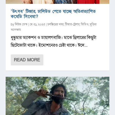
‘উৎসব’ টিজার, ঢালিউড পেতে যাচ্ছে অতিপ্রত্যাশিত
কমেডি সিনেমা?
by
নিউজ ডেস্ক
|
মে ৩১, ২০২৫
|
চলচ্চিত্রের খবর
,
টিজার-ট্রেলার
,
ভিডিও
,
মুক্তির
অপেক্ষায়
ধুন্ধুমার অ্যাকশন ও ডায়ালগবাজি। মাঝে থ্রিলারের কিছুটা
ছিটেফোটা থাকে। ইমোশনেরও চেষ্টা থাকে। ঈদে...
READ MORE