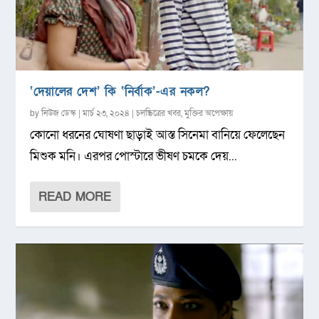
‘দেয়ালের দেশ’ কি ‘নির্বাক’-এর নকল?
by
নিউজ ডেস্ক
|
মার্চ ২৩, ২০২৪
|
চলচ্চিত্রের খবর
,
মুক্তির অপেক্ষায়
কোনো ধরনের ঘোষণা ছাড়াই আস্ত সিনেমা বানিয়ে ফেলেছেন
মিশুক মনি। এরপর পোস্টারে ভীষণ চমকে দেয়...
READ MORE