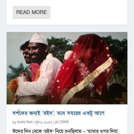
READ MORE
দর্শকের জন্যই ‘রইদ’, তবে সময়ের একটু আগে
by
মারুফ ইমন
|
জুন ৯, ২০২৬
|
ব্লগ
,
রিভিউ
ঈদের দিন থেকে ‘রইদ’ নিয়ে শুনছিলাম – ‘মাথার ওপর দিয়া