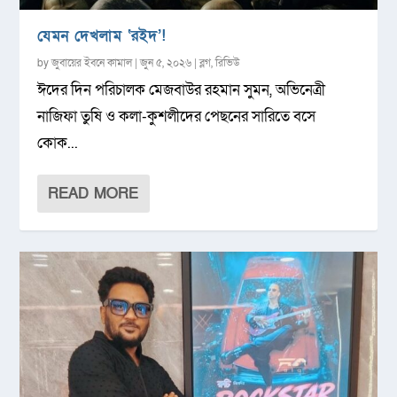
যেমন দেখলাম ‘রইদ’!
by
জুবায়ের ইবনে কামাল
|
জুন ৫, ২০২৬
|
ব্লগ
,
রিভিউ
ঈদের দিন পরিচালক মেজবাউর রহমান সুমন, অভিনেত্রী
নাজিফা তুষি ও কলা-কুশলীদের পেছনের সারিতে বসে
কোক...
READ MORE