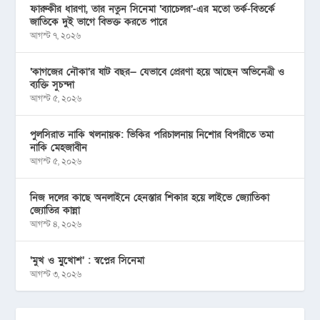
ফারুকীর ধারণা, তার নতুন সিনেমা ‘ব্যাচেলর’-এর মতো তর্ক-বিতর্কে
জাতিকে দুই ভাগে বিভক্ত করতে পারে
আগস্ট ৭, ২০২৬
‘কাগজের নৌকা’র ষাট বছর— যেভাবে প্রেরণা হয়ে আছেন অভিনেত্রী ও
ব্যক্তি সুচন্দা
আগস্ট ৫, ২০২৬
পুলসিরাত নাকি খলনায়ক: ভিকির পরিচালনায় নিশোর বিপরীতে তমা
নাকি মেহজাবীন
আগস্ট ৫, ২০২৬
নিজ দলের কাছে অনলাইনে হেনস্তার শিকার হয়ে লাইভে জ্যোতিকা
জ্যোতির কান্না
আগস্ট ৪, ২০২৬
‘মুখ ও মু্খোশ’ : স্বপ্নের সিনেমা
আগস্ট ৩, ২০২৬