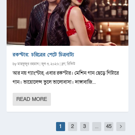
রকস্টার: চরিত্রের পেটে চিত্রনাট্য
by
মাহফুজুর রহমান
|
জুন ৩, ২০২৬
|
ব্লগ
,
রিভিউ
আর নয় গ্যাংস্টার, এবার রকস্টার। মেশিন গান ছেড়ে গিটারে
গান। ভায়োলেন্স ভুলে ভালোবাসা। দাঙ্গাবাজি...
READ MORE
1
2
3
...
45