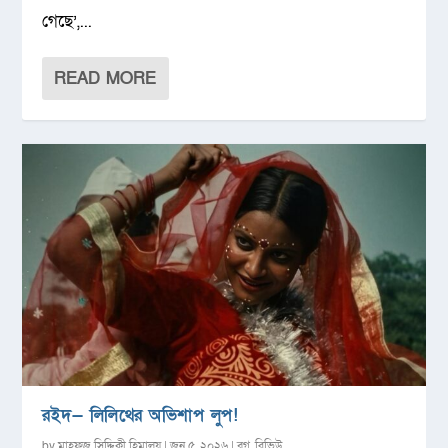
গেছে’,...
READ MORE
রইদ— লিলিথের অভিশাপ লুপ!
by
মাহফুজ সিদ্দিকী হিমালয়
|
জুন ৫, ২০২৬
|
ব্লগ
,
রিভিউ