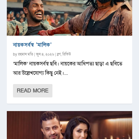
নায়কসর্বস্ব ‘মালিক’
by
রহমান মতি
|
জুন ৪, ২০২৬
|
ব্লগ
,
রিভিউ
‘মালিক’ নায়কসর্বস্ব ছবি। নায়কের আধিপত্য ছাড়া এ ছবিতে
আর উল্লেখযোগ্য কিছু নেই।...
READ MORE