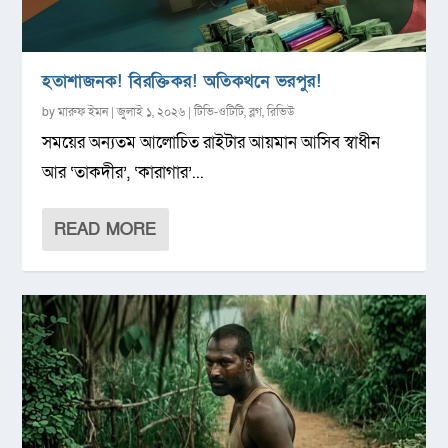
হতাশাজনক! বিরক্তিকর! অতিকথনে ভরপুর!
by
মারুফ ইমন
|
জুলাই ১, ২০২৬
|
টিভি-ওটিটি
,
ব্লগ
,
রিভিউ
সময়ের অন্যতম আলোচিত রাইটার আয়মান আসিব স্বাধীন
আর ‘তাকদীর’, ‘কারাগার’...
READ MORE