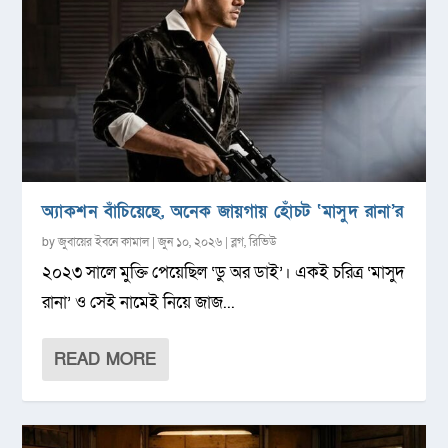
অ্যাকশন বাঁচিয়েছে, অনেক জায়গায় হোঁচট ‘মাসুদ রানা’র
by
জুবায়ের ইবনে কামাল
|
জুন ১০, ২০২৬
|
ব্লগ
,
রিভিউ
২০২৩ সালে মুক্তি পেয়েছিল ‌‘ডু অর ডাই’। একই চরিত্র ‌‘মাসুদ
রানা’ ও সেই নামেই নিয়ে জাজ...
READ MORE