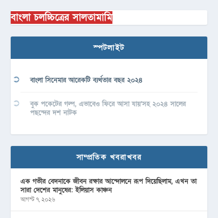
বাংলা চলচ্চিত্রের সালতামামি
স্পটলাইট
বাংলা সিনেমার আরেকটি ব্যর্থতার বছর ২০২৪
বুক পকেটের গল্প, এভাবেও ফিরে আসা যায়’সহ ২০২৪ সালের
পছন্দের দশ নাটক
সাম্প্রতিক খবরাখবর
এক গভীর বেদনাকে জীবন রক্ষার আন্দোলনে রূপ দিয়েছিলাম, এখন তা
সারা দেশের মানুষের: ইলিয়াস কাঞ্চন
আগস্ট ৭, ২০২৬