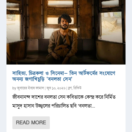
সাহিত্য, চিত্রকলা ও সিনেমা— তিন আর্টফর্মের সংযোগে
অনন্য জগাখিচুড়ি ‘বনলতা সেন’
by
জুবায়ের ইবনে কামাল
|
জুন ১০, ২০২৬
|
ব্লগ
,
রিভিউ
জীবনানন্দ দাশের বনলতা সেন কবিতাকে কেন্দ্র করে নির্মিত
মাসুদ হাসান উজ্জ্বলের পরিচালিত ছবি ‘বনলতা...
READ MORE