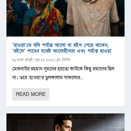
‘হাওয়া’তে যদি পর্যাপ্ত আলো বা রইদ পেয়ে থাকেন,
‘রইদে’ পাবেন যথেষ্ট আলোহীনতা এবং পর্যাপ্ত হাওয়া
by
মানস চৌধুরী
|
জুন ১৫, ২০২৬
|
ব্লগ
,
রিভিউ
মেজবাউর রহমান সুমনের হয়তো কাউকে কিছু প্রমাণের ছিল
না। তবে ‘হাওয়া’র তুলকালাম সাফল্যের...
READ MORE