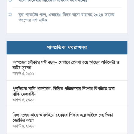
বাংলা সিনেমার আরেকটি ব্যর্থতার বছর ২০২৪
বুক পকেটের গল্প, এভাবেও ফিরে আসা যায়’সহ ২০২৪ সালের
পছন্দের দশ নাটক
সাম্প্রতিক খবরাখবর
‘কাগজের নৌকা’র ষাট বছর— যেভাবে প্রেরণা হয়ে আছেন অভিনেত্রী ও
ব্যক্তি সুচন্দা
আগস্ট ৫, ২০২৬
পুলসিরাত নাকি খলনায়ক: ভিকির পরিচালনায় নিশোর বিপরীতে তমা
নাকি মেহজাবীন
আগস্ট ৫, ২০২৬
নিজ দলের কাছে অনলাইনে হেনস্তার শিকার হয়ে লাইভে জ্যোতিকা
জ্যোতির কান্না
আগস্ট ৪, ২০২৬