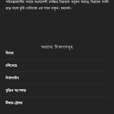
পরিবর্তনকালীন সময়ে বাংলাদেশী চলচ্চিত্র বিপ্লবকে অনুভব করতে, বিপ্লবের সাক্ষী
হতে বাংলা মুভি ডেটাবেজ এর সাথে থাকুন। ধন্যবাদ।
অন্যান্য বিভাগসমূহ
ফিচার
চলিতেছে
নির্মাণাধীন
মুক্তির অপেক্ষায়
টিজার-ট্রেলার