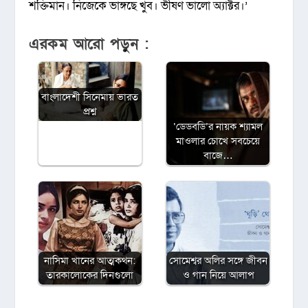
শক্তিমান। নিজেকে ভাঙ্গছে খুব। ভীষণ ভালো অ্যাক্টর।’
এরকম আরো পড়ুন :
বাংলাদেশী সিনেমায় ভারত
প্রশ্ন
‘ডেডবডি’র নায়ক শ্যামল
মাওলার চোখে সবচেয়ে
বাজে…
নাসিমা খানের আত্মকথন:
সোমেশ্বর অলির সঙ্গে জীবন
তারকালোকের দিনগুলো
ও গান নিয়ে আলাপ