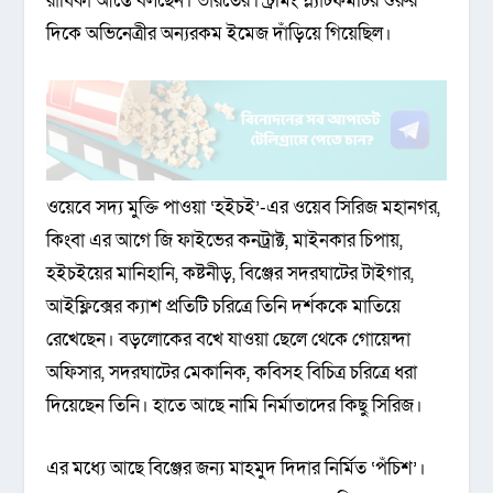
রাধিকা আপ্তে বলছেন। ভারতের স্ট্রিমিং প্ল্যাটফর্মটির শুরুর
দিকে অভিনেত্রীর অন্যরকম ইমেজ দাঁড়িয়ে গিয়েছিল।
ওয়েবে সদ্য মুক্তি পাওয়া ‘হইচই’-এর ওয়েব সিরিজ মহানগর,
কিংবা এর আগে জি ফাইভের কনট্রাক্ট, মাইনকার চিপায়,
হইচইয়ের মানিহানি, কষ্টনীড়, বিঞ্জের সদরঘাটের টাইগার,
আইফ্লিক্সের ক্যাশ প্রতিটি চরিত্রে তিনি দর্শককে মাতিয়ে
রেখেছেন। বড়লোকের বখে যাওয়া ছেলে থেকে গোয়েন্দা
অফিসার, সদরঘাটের মেকানিক, কবিসহ বিচিত্র চরিত্রে ধরা
দিয়েছেন তিনি। হাতে আছে নামি নির্মাতাদের কিছু সিরিজ।
এর মধ্যে আছে বিঞ্জের জন্য মাহমুদ দিদার নির্মিত ‘পঁচিশ’।