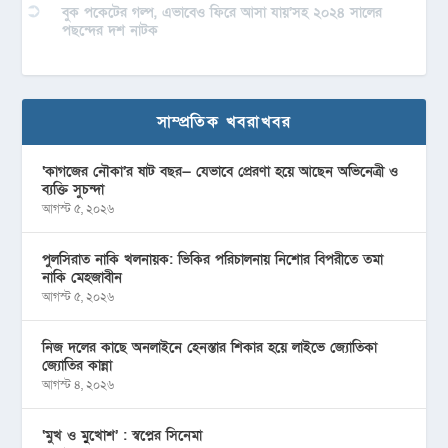
বুক পকেটের গল্প, এভাবেও ফিরে আসা যায়’সহ ২০২৪ সালের
পছন্দের দশ নাটক
সাম্প্রতিক খবরাখবর
‘কাগজের নৌকা’র ষাট বছর— যেভাবে প্রেরণা হয়ে আছেন অভিনেত্রী ও
ব্যক্তি সুচন্দা
আগস্ট ৫, ২০২৬
পুলসিরাত নাকি খলনায়ক: ভিকির পরিচালনায় নিশোর বিপরীতে তমা
নাকি মেহজাবীন
আগস্ট ৫, ২০২৬
নিজ দলের কাছে অনলাইনে হেনস্তার শিকার হয়ে লাইভে জ্যোতিকা
জ্যোতির কান্না
আগস্ট ৪, ২০২৬
‘মুখ ও মু্খোশ’ : স্বপ্নের সিনেমা