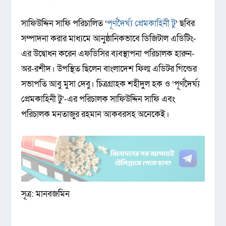
সাফিউদ্দিন সাফি পরিচালিত ‘
পূর্ণদৈর্ঘ্য প্রেমকাহিনী টু
’ ছবির
সম্পাদনা করার মাধ্যমে আনুষ্ঠানিকভাবে ডিজিটাল এডিটিং-
এর উদ্বোধন করেন এফডিসির ব্যবস্থাপনা পরিচালক হারুন-
অর-রশীদ। উপস্থিত ছিলেন বাংলাদেশ ফিল্ম এডিটর গিল্ডের
সভাপতি আবু মুসা দেবু। চিত্রগ্রাহক শহীদুল হক ও ‘পূর্ণদৈর্ঘ্য
প্রেমকাহিনী টু’-এর পরিচালক সাফিউদ্দিন সাফি এবং
পরিচালক মনতাজুর রহমান আকবরসহ অনেকেই।
সূত্র: মানবজমিন