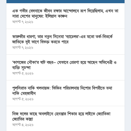
এক গভীর বেদনাকে জীবন রক্ষার আন্দোলনে রূপ দিয়েছিলাম, এখন তা
সারা দেশের মানুষের: ইলিয়াস কাঞ্চন
আগস্ট ৭, ২০২৬
ফারুকীর ধারণা, তার নতুন সিনেমা ‘ব্যাচেলর’-এর মতো তর্ক-বিতর্কে
জাতিকে দুই ভাগে বিভক্ত করতে পারে
আগস্ট ৭, ২০২৬
‘কাগজের নৌকা’র ষাট বছর— যেভাবে প্রেরণা হয়ে আছেন অভিনেত্রী ও
ব্যক্তি সুচন্দা
আগস্ট ৫, ২০২৬
পুলসিরাত নাকি খলনায়ক: ভিকির পরিচালনায় নিশোর বিপরীতে তমা
নাকি মেহজাবীন
আগস্ট ৫, ২০২৬
নিজ দলের কাছে অনলাইনে হেনস্তার শিকার হয়ে লাইভে জ্যোতিকা
জ্যোতির কান্না
আগস্ট ৪, ২০২৬