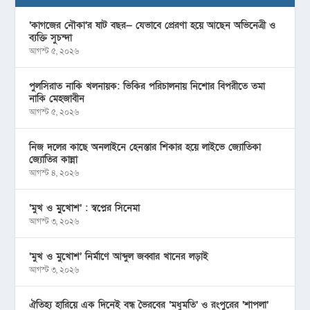
‘কাগজের নৌকা’র ষাট বছর— যেভাবে প্রেরণা হয়ে আছেন অভিনেত্রী ও
ব্যক্তি সুচন্দা
আগস্ট ৫, ২০২৬
পুলসিরাত নাকি খলনায়ক: ভিকির পরিচালনায় নিশোর বিপরীতে তমা
নাকি মেহজাবীন
আগস্ট ৫, ২০২৬
নিজ দলের কাছে অনলাইনে হেনস্তার শিকার হয়ে লাইভে জ্যোতিকা
জ্যোতির কান্না
আগস্ট ৪, ২০২৬
‘মুখ ও মু্খোশ’ : স্বপ্নের সিনেমা
আগস্ট ৩, ২০২৬
‘মুখ ও মুখোশ’ নির্মাণে আব্দুল জব্বার খানের লড়াই
আগস্ট ৩, ২০২৬
ঐতিহ্য হারিয়ে এক দিনেই বন্ধ ভৈরবের ‘মধুমতি’ ও রংপুরের ‘শাপলা’