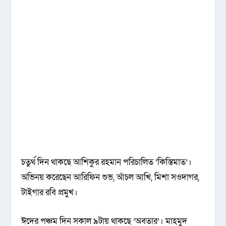
চতুর্থ দিন থাকছে আশিকুর রহমান পরিচালিত ‘কিস্তিমাত’।
অভিনয় করেছেন আরিফিন শুভ, আঁচল আখি, মিশা সওদাগর,
টাইগার রবি প্রমুখ।
ঈদের পঞ্চম দিন সকাল ৯টায় থাকছে ‘অবতার’। মাহমুদ