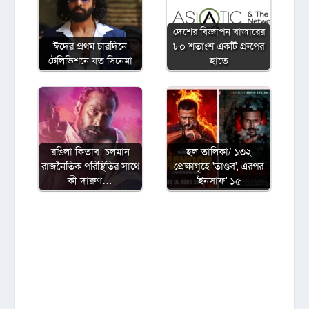
দেশের বিজ্ঞাপন বাজারের
ঈদের প্রথম চারদিনে
৮০ শতাংশ একটি গ্রুপের
টেলিভিশনে যত সিনেমা
হাতে
রঙিলা কিতাব: চলমান
হল তালিকা/ ১৩২
রাজনৈতিক পরিস্থিতির সাথে
প্রেক্ষাগৃহে 'তাণ্ডব', এরপর
কী দারুণ…
'ইনসাফ' ১৫