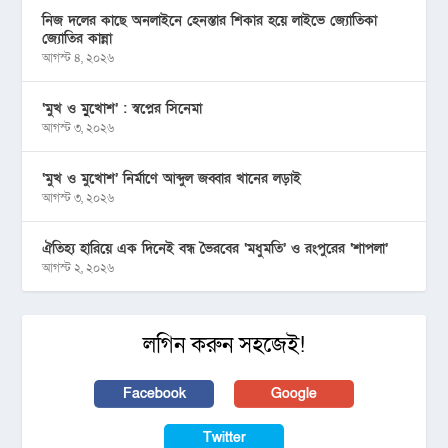
নিজ দলের কাছে অনলাইনে হেনস্তার শিকার হয়ে লাইভে জ্যোতিকা
জ্যোতির কান্না
আগস্ট ৪, ২০২৬
‘মুখ ও মু্খোশ’ : স্বপ্নের সিনেমা
আগস্ট ৩, ২০২৬
‘মুখ ও মুখোশ’ নির্মাণে আব্দুল জব্বার খানের লড়াই
আগস্ট ৩, ২০২৬
ঐতিহ্য হারিয়ে এক দিনেই বন্ধ ভৈরবের ‘মধুমতি’ ও রংপুরের ‘শাপলা’
আগস্ট ২, ২০২৬
লগিন করুন সহজেই!
Facebook
Google
Twitter