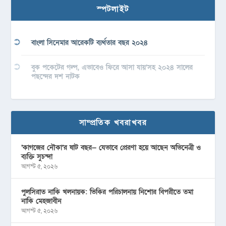
স্পটলাইট
বাংলা সিনেমার আরেকটি ব্যর্থতার বছর ২০২৪
বুক পকেটের গল্প, এভাবেও ফিরে আসা যায়’সহ ২০২৪ সালের
পছন্দের দশ নাটক
সাম্প্রতিক খবরাখবর
‘কাগজের নৌকা’র ষাট বছর— যেভাবে প্রেরণা হয়ে আছেন অভিনেত্রী ও
ব্যক্তি সুচন্দা
আগস্ট ৫, ২০২৬
পুলসিরাত নাকি খলনায়ক: ভিকির পরিচালনায় নিশোর বিপরীতে তমা
নাকি মেহজাবীন
আগস্ট ৫, ২০২৬