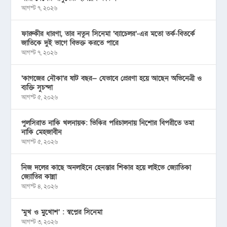
আগস্ট ৭, ২০২৬
ফারুকীর ধারণা, তার নতুন সিনেমা ‘ব্যাচেলর’-এর মতো তর্ক-বিতর্কে
জাতিকে দুই ভাগে বিভক্ত করতে পারে
আগস্ট ৭, ২০২৬
‘কাগজের নৌকা’র ষাট বছর— যেভাবে প্রেরণা হয়ে আছেন অভিনেত্রী ও
ব্যক্তি সুচন্দা
আগস্ট ৫, ২০২৬
পুলসিরাত নাকি খলনায়ক: ভিকির পরিচালনায় নিশোর বিপরীতে তমা
নাকি মেহজাবীন
আগস্ট ৫, ২০২৬
নিজ দলের কাছে অনলাইনে হেনস্তার শিকার হয়ে লাইভে জ্যোতিকা
জ্যোতির কান্না
আগস্ট ৪, ২০২৬
‘মুখ ও মু্খোশ’ : স্বপ্নের সিনেমা
আগস্ট ৩, ২০২৬