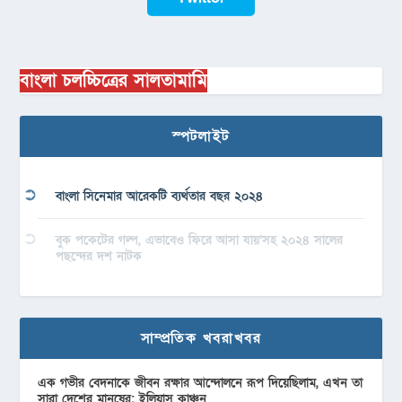
বাংলা চলচ্চিত্রের সালতামামি
স্পটলাইট
বাংলা সিনেমার আরেকটি ব্যর্থতার বছর ২০২৪
বুক পকেটের গল্প, এভাবেও ফিরে আসা যায়’সহ ২০২৪ সালের
পছন্দের দশ নাটক
সাম্প্রতিক খবরাখবর
এক গভীর বেদনাকে জীবন রক্ষার আন্দোলনে রূপ দিয়েছিলাম, এখন তা
সারা দেশের মানুষের: ইলিয়াস কাঞ্চন