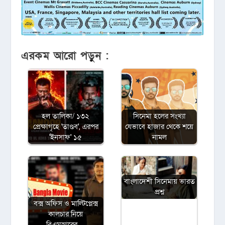
এরকম আরো পড়ুন :
হল তালিকা/ ১৩২
সিনেমা হলের সংখ্যা
প্রেক্ষাগৃহে 'তাণ্ডব', এরপর
যেভাবে হাজার থেকে শয়ে
'ইনসাফ' ১৫
নামল
বাংলাদেশী সিনেমায় ভারত
প্রশ্ন
বক্স অফিস ও মাল্টিপ্লেক্স
কালচার নিয়ে
বিএমআরের…