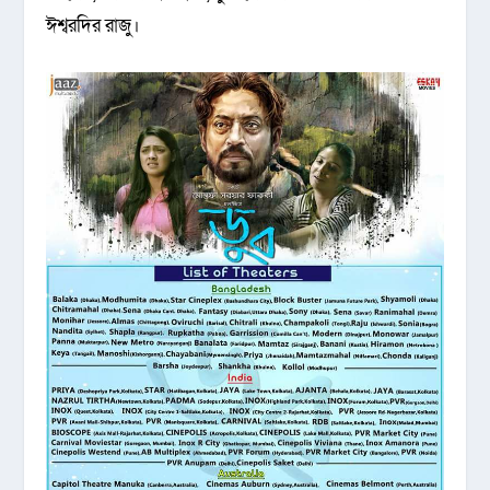
ঈশ্বরদির রাজু।