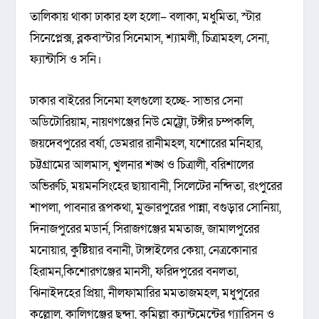
তালিকায় থাকা ঢাকার হল হলো– বলাকা, মধুমিতা, স্টার
সিনেপ্লেক্স, ব্লকবাস্টার সিনেমাস, শ্যামলী, চিত্রামহল, সেনা,
ফ্যান্টাসি ও সনি।
ঢাকার বাইরের সিনেমা হলগুলো হচ্ছে- সাভার সেনা
অডিটোরিয়াম, নায়ণগঞ্জের নিউ মেট্ট্রো, টঙ্গীর চম্পকলি,
জয়দেবপুরের বর্ষা, ডেমরার রানীমহল, যশোরের মনিহার,
চট্টগ্রামের আলমাস, খুলনার শঙ্খ ও চিত্রালী, বরিশালের
অভিরুচি, ময়মনসিংহের ছায়াবানী, সিলেটের নন্দিতা, রংপুরের
শাপলা, পাবনার রূপকথা, মুক্তারপুরের পান্না, বগুড়ার সোনিয়া,
দিনাজপুরের মডার্ন, সিরাজগঞ্জের মমতাজ, জামালপুরের
মনোয়ার, কুষ্টিয়ার বনানী, টাঙ্গাইলের কেয়া, নেত্রকোনার
হিরামন,কিশোরগঞ্জের মানসী, ফরিদপুরের বনলতা,
ঝিনাইদহের প্রিয়া, নীলফামারির মমতাজমহল, মধুপুরের
কল্লোল, কালিগঞ্জের ছন্দা, কুমিল্লা ক্যান্টমেন্টের গ্যারিসন ও