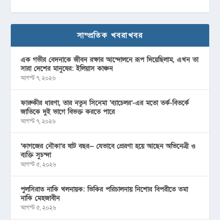
সাম্প্রতিক খবরাখবর
এক গভীর বেদনাকে জীবন রক্ষার আন্দোলনে রূপ দিয়েছিলাম, এখন তা
সারা দেশের মানুষের: ইলিয়াস কাঞ্চন
আগস্ট ৭, ২০২৬
ফারুকীর ধারণা, তার নতুন সিনেমা ‘ব্যাচেলর’-এর মতো তর্ক-বিতর্কে
জাতিকে দুই ভাগে বিভক্ত করতে পারে
আগস্ট ৭, ২০২৬
‘কাগজের নৌকা’র ষাট বছর— যেভাবে প্রেরণা হয়ে আছেন অভিনেত্রী ও
ব্যক্তি সুচন্দা
আগস্ট ৫, ২০২৬
পুলসিরাত নাকি খলনায়ক: ভিকির পরিচালনায় নিশোর বিপরীতে তমা
নাকি মেহজাবীন
আগস্ট ৫, ২০২৬