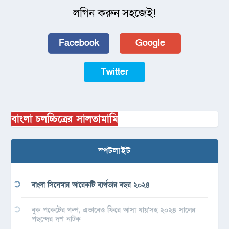
লগিন করুন সহজেই!
Facebook
Google
Twitter
বাংলা চলচ্চিত্রের সালতামামি
স্পটলাইট
বাংলা সিনেমার আরেকটি ব্যর্থতার বছর ২০২৪
বুক পকেটের গল্প, এভাবেও ফিরে আসা যায়’সহ ২০২৪ সালের
পছন্দের দশ নাটক