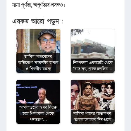
নানা পূর্ণতা, অপূর্ণতার প্রসঙ্গও।
এরকম আরো পড়ুন :
জামিল আহমেদের
অভিযোগ, ফারুকীর জবাব
শিল্পকলা একাডেমি থেকে
ও শিবলীর মন্তব্য
‘বাদ নয়, পৃথক চলচ্চিত্র…
আমলাতন্ত্রের ওপর বিরক্ত
হয়ে শিল্পকলা থেকে
নাসিমা খানের আত্মকথন:
পদত্যাগ…
তারকালোকের দিনগুলো