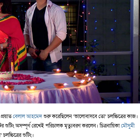
 প্রয়াত
বেলাল আহমেদ
শুরু করেছিলেন ‌’ভালোবাসবে তো’ চলচ্চিত্রের কাজ।
ির শুটিং অসম্পূর্ণ
রেখেই পরিচালক মৃত্যুবরণ করলেন। চিত্রনায়িকা
মৌসুমী
লচ্চিত্রের শুটিং।