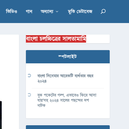
ভিডিও
গান
অন্যান্য
মুভি ডেটাবেজ
বাংলা চলচ্চিত্রের সালতামামি
স্পটলাইট
বাংলা সিনেমার আরেকটি ব্যর্থতার বছর
২০২৪
বুক পকেটের গল্প, এভাবেও ফিরে আসা
যায়’সহ ২০২৪ সালের পছন্দের দশ
নাটক