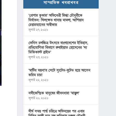
সাম্প্রতিক খবরাখবর
‘প্রেশার কুকার’ অভিনেত্রী স্নিগ্ধা চৌধুরীকে
নির্যাতন: খিলক্ষেত থানায় মামলা, আশিয়ান
চেয়ারম্যানের অস্বীকার
জুলাই ২৭, ২০২৬
ভেনিস চলচ্চিত্র উৎসবে বাংলাদেশের ইতিহাস,
প্রতিযোগিতা বিভাগে রুবাইয়াত হোসেনের ‘দ্য
ডিফিকাল্ট ব্রাইড’
জুলাই ২৩, ২০২৬
‘মাটির ময়না’র সেটে স্যুটেড-বুটেড হয়ে আসেন
করিম চাচা
জুলাই ২২, ২০২৬
নদীকেন্দ্রিক মানুষের জীবনধারা ‘মাস্তুল’
জুলাই ২০, ২০২৬
দীর্ঘ সময় পার্শ্ব চরিত্রে অভিনয়ের পর এবার
মিসির আলী হয়ে মূল ভূমিকায় চঞ্চল চৌধুরী