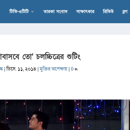
টিভি-ওটিটি
তারকা সংবাদ
সাক্ষাৎকার
রিভিউ
ব্লগ
াসবে তো’ চলচ্চিত্রের শুটিং
্ক
|
ডিসে. ১১, ২০১৪
|
মুক্তির অপেক্ষায়
|
0