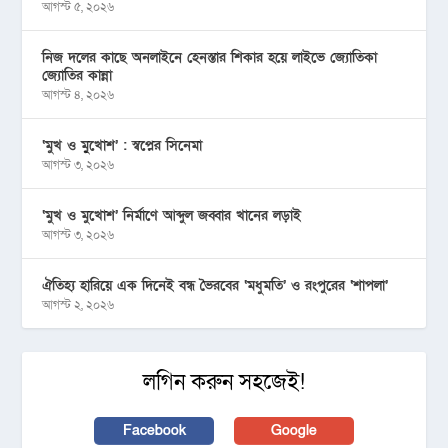
আগস্ট ৫, ২০২৬
নিজ দলের কাছে অনলাইনে হেনস্তার শিকার হয়ে লাইভে জ্যোতিকা
জ্যোতির কান্না
আগস্ট ৪, ২০২৬
‘মুখ ও মু্খোশ’ : স্বপ্নের সিনেমা
আগস্ট ৩, ২০২৬
‘মুখ ও মুখোশ’ নির্মাণে আব্দুল জব্বার খানের লড়াই
আগস্ট ৩, ২০২৬
ঐতিহ্য হারিয়ে এক দিনেই বন্ধ ভৈরবের ‘মধুমতি’ ও রংপুরের ‘শাপলা’
আগস্ট ২, ২০২৬
লগিন করুন সহজেই!
Facebook
Google