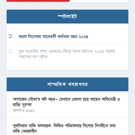
স্পটলাইট
বাংলা সিনেমার আরেকটি ব্যর্থতার বছর ২০২৪
বুক পকেটের গল্প, এভাবেও ফিরে আসা যায়’সহ ২০২৪ সালের
পছন্দের দশ নাটক
সাম্প্রতিক খবরাখবর
‘কাগজের নৌকা’র ষাট বছর— যেভাবে প্রেরণা হয়ে আছেন অভিনেত্রী ও
ব্যক্তি সুচন্দা
আগস্ট ৫, ২০২৬
পুলসিরাত নাকি খলনায়ক: ভিকির পরিচালনায় নিশোর বিপরীতে তমা
নাকি মেহজাবীন