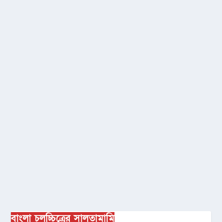
বাংলা চলচ্চিত্রের সালতামামি