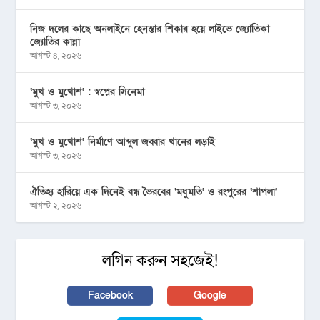
নিজ দলের কাছে অনলাইনে হেনস্তার শিকার হয়ে লাইভে জ্যোতিকা
জ্যোতির কান্না
আগস্ট ৪, ২০২৬
‘মুখ ও মু্খোশ’ : স্বপ্নের সিনেমা
আগস্ট ৩, ২০২৬
‘মুখ ও মুখোশ’ নির্মাণে আব্দুল জব্বার খানের লড়াই
আগস্ট ৩, ২০২৬
ঐতিহ্য হারিয়ে এক দিনেই বন্ধ ভৈরবের ‘মধুমতি’ ও রংপুরের ‘শাপলা’
আগস্ট ২, ২০২৬
লগিন করুন সহজেই!
Facebook
Google