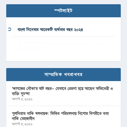
স্পটলাইট
বাংলা সিনেমার আরেকটি ব্যর্থতার বছর ২০২৪
বুক পকেটের গল্প, এভাবেও ফিরে আসা যায়’সহ ২০২৪ সালের
পছন্দের দশ নাটক
সাম্প্রতিক খবরাখবর
‘কাগজের নৌকা’র ষাট বছর— যেভাবে প্রেরণা হয়ে আছেন অভিনেত্রী ও
ব্যক্তি সুচন্দা
আগস্ট ৫, ২০২৬
পুলসিরাত নাকি খলনায়ক: ভিকির পরিচালনায় নিশোর বিপরীতে তমা
নাকি মেহজাবীন
আগস্ট ৫, ২০২৬