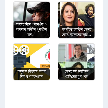
যাদের নিয়ে পরামর্শক ও
অনুদান কমিটির পুনর্গঠন
পুনর্গঠিত চলচ্চিত্র সেন্সর
চান…
বোর্ড, পুরস্কারের জুরি…
‘অনুদান বিতর্কে’ জবাব
সেন্সর নয় চলচ্চিত্রে
দিল তথ্য মন্ত্রণালয়
রেটিংয়ের যুগ শুরু