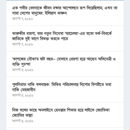
এক গভীর বেদনাকে জীবন রক্ষার আন্দোলনে রূপ দিয়েছিলাম, এখন তা
সারা দেশের মানুষের: ইলিয়াস কাঞ্চন
আগস্ট ৭, ২০২৬
ফারুকীর ধারণা, তার নতুন সিনেমা ‘ব্যাচেলর’-এর মতো তর্ক-বিতর্কে
জাতিকে দুই ভাগে বিভক্ত করতে পারে
আগস্ট ৭, ২০২৬
‘কাগজের নৌকা’র ষাট বছর— যেভাবে প্রেরণা হয়ে আছেন অভিনেত্রী ও
ব্যক্তি সুচন্দা
আগস্ট ৫, ২০২৬
পুলসিরাত নাকি খলনায়ক: ভিকির পরিচালনায় নিশোর বিপরীতে তমা
নাকি মেহজাবীন
আগস্ট ৫, ২০২৬
নিজ দলের কাছে অনলাইনে হেনস্তার শিকার হয়ে লাইভে জ্যোতিকা
জ্যোতির কান্না
আগস্ট ৪, ২০২৬