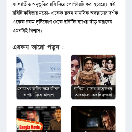
ব্যাখ্যাতীত অনুভূতির ছবি নিয়ে পোস্টারটি করা হয়েছে। এই
ছবিটি কবিতার মতো- একেক রকম মানসিক অবস্থানের দর্শক
একেক রকম দৃষ্টিকোণ থেকে ছবিটির ব্যাখ্যা দাঁড় করাবেন
এমনটাই বিশ্বাস।’
এরকম আরো পড়ুন :
সোমেশ্বর অলির সঙ্গে জীবন
নাসিমা খানের আত্মকথন:
ও গান নিয়ে আলাপ
তারকালোকের দিনগুলো