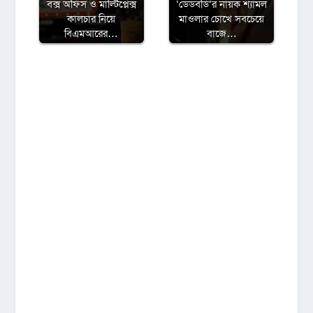
বক্স অফিস ও মাল্টিপ্লেক্স
‘ডেডবডি’র নায়ক শ্যামল
কালচার নিয়ে
মাওলার চোখে সবচেয়ে
বিএমআরের…
বাজে…