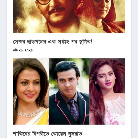
সেন্সর ছাড়পত্রের এক সপ্তাহ পর স্থগিত!
মার্চ ২১, ২০২১
শাকিবের বিপরীতে কোয়েল-নুসরাত