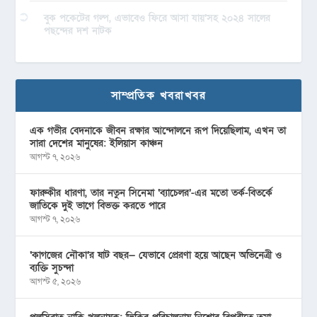
বুক পকেটের গল্প, এভাবেও ফিরে আসা যায়’সহ ২০২৪ সালের
পছন্দের দশ নাটক
সাম্প্রতিক খবরাখবর
এক গভীর বেদনাকে জীবন রক্ষার আন্দোলনে রূপ দিয়েছিলাম, এখন তা
সারা দেশের মানুষের: ইলিয়াস কাঞ্চন
আগস্ট ৭, ২০২৬
ফারুকীর ধারণা, তার নতুন সিনেমা ‘ব্যাচেলর’-এর মতো তর্ক-বিতর্কে
জাতিকে দুই ভাগে বিভক্ত করতে পারে
আগস্ট ৭, ২০২৬
‘কাগজের নৌকা’র ষাট বছর— যেভাবে প্রেরণা হয়ে আছেন অভিনেত্রী ও
ব্যক্তি সুচন্দা
আগস্ট ৫, ২০২৬