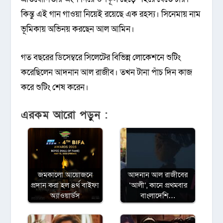
কিন্তু এই গান গাওয়া নিয়েই রয়েছে এক রহস্য। সিনেমায় নাম
ভূমিকায় অভিনয় করছেন আল আমিন।
গত বছরের ডিসেম্বরে সিলেটের বিভিন্ন লোকেশনে শুটিং
করেছিলেন আদনান আল রাজীব। তখন টানা পাঁচ দিন কাজ
করে শুটিং শেষ করেন।
এরকম আরো পড়ুন :
জমকালো আয়োজনে
আদনান আল রাজীবের
প্রদান করা হল ৪র্থ বাইফা
‘আলী’, কানে প্রথমবার
অ্যাওয়ার্ডস
বাংলাদেশি…