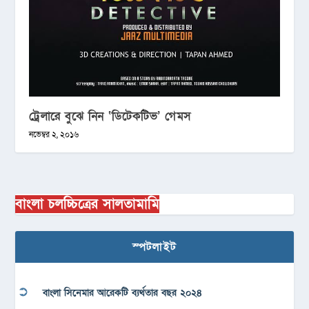
ট্রেলারে বুঝে নিন ‘ডিটেকটিভ’ গেমস
নভেম্বর ২, ২০১৬
বাংলা চলচ্চিত্রের সালতামামি
স্পটলাইট
বাংলা সিনেমার আরেকটি ব্যর্থতার বছর ২০২৪