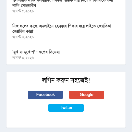
পুলসিরাত নাকি খলনায়ক: ভিকির পরিচালনায় নিশোর বিপরীতে তমা
নাকি মেহজাবীন
আগস্ট ৫, ২০২৬
নিজ দলের কাছে অনলাইনে হেনস্তার শিকার হয়ে লাইভে জ্যোতিকা
জ্যোতির কান্না
আগস্ট ৪, ২০২৬
‘মুখ ও মু্খোশ’ : স্বপ্নের সিনেমা
আগস্ট ৩, ২০২৬
লগিন করুন সহজেই!
Facebook
Google
Twitter