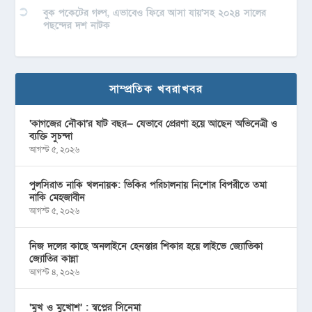
বুক পকেটের গল্প, এভাবেও ফিরে আসা যায়’সহ ২০২৪ সালের
পছন্দের দশ নাটক
সাম্প্রতিক খবরাখবর
‘কাগজের নৌকা’র ষাট বছর— যেভাবে প্রেরণা হয়ে আছেন অভিনেত্রী ও
ব্যক্তি সুচন্দা
আগস্ট ৫, ২০২৬
পুলসিরাত নাকি খলনায়ক: ভিকির পরিচালনায় নিশোর বিপরীতে তমা
নাকি মেহজাবীন
আগস্ট ৫, ২০২৬
নিজ দলের কাছে অনলাইনে হেনস্তার শিকার হয়ে লাইভে জ্যোতিকা
জ্যোতির কান্না
আগস্ট ৪, ২০২৬
‘মুখ ও মু্খোশ’ : স্বপ্নের সিনেমা