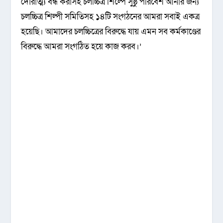
দৌরাত্ম্য বন্ধ করাসহ চলচ্চিত্র শিল্পে সুষ্ঠু পরিবেশ আনার জন্য
চলচ্চিত্র শিল্পী সমিতিসহ ১৪টি সংগঠনের আমরা সবাই একত্র
হয়েছি। আমাদের চলচ্চিত্রের বিরুদ্ধে যায় এমন সব কর্মকাণ্ডের
বিরুদ্ধে আমরা সংগঠিত হয়ে কাজ করব।’