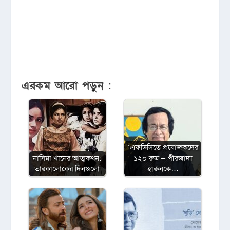
এরকম আরো পড়ুন :
‌‘এফডিসিতে প্রযোজকদের
নাসিমা খানের আত্মকথন:
১২০ রুম’— পীরজাদা
তারকালোকের দিনগুলো
হারুনকে…