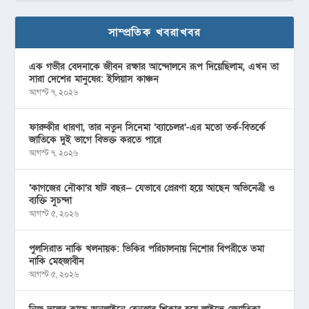
সাম্প্রতিক খবরাখবর
এক গভীর বেদনাকে জীবন রক্ষার আন্দোলনে রূপ দিয়েছিলাম, এখন তা
সারা দেশের মানুষের: ইলিয়াস কাঞ্চন
আগস্ট ৭, ২০২৬
ফারুকীর ধারণা, তার নতুন সিনেমা ‘ব্যাচেলর’-এর মতো তর্ক-বিতর্কে
জাতিকে দুই ভাগে বিভক্ত করতে পারে
আগস্ট ৭, ২০২৬
‘কাগজের নৌকা’র ষাট বছর— যেভাবে প্রেরণা হয়ে আছেন অভিনেত্রী ও
ব্যক্তি সুচন্দা
আগস্ট ৫, ২০২৬
পুলসিরাত নাকি খলনায়ক: ভিকির পরিচালনায় নিশোর বিপরীতে তমা
নাকি মেহজাবীন
আগস্ট ৫, ২০২৬