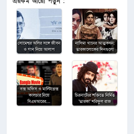
এরকম আরো পড়ুন :
সোমেশ্বর অলির সঙ্গে জীবন
নাসিমা খানের আত্মকথন:
ও গান নিয়ে আলাপ
তারকালোকের দিনগুলো
বক্স অফিস ও মাল্টিপ্লেক্স
কালচার নিয়ে
চিত্রনাট্যের শক্তিতে নির্মিত
বিএমআরের…
'তারকা' শরিফুল রাজ