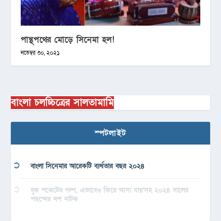
পান্থপথের মোড়ে সিনেমা হল!
নভেম্বর ৩০, ২০২১
বাংলা চলচ্চিত্রের সালতামামি
স্পটলাইট
বাংলা সিনেমার আরেকটি ব্যর্থতার বছর ২০২৪
বুক পকেটের গল্প, এভাবেও ফিরে আসা যায়’সহ ২০২৪ সালের
পছন্দের দশ নাটক