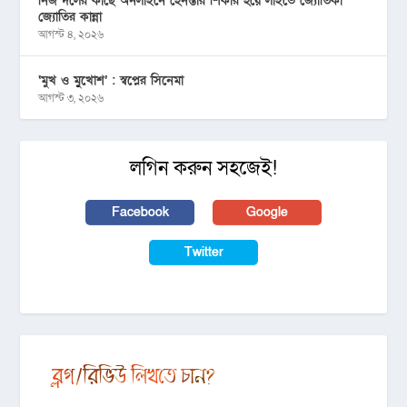
নিজ দলের কাছে অনলাইনে হেনস্তার শিকার হয়ে লাইভে জ্যোতিকা
জ্যোতির কান্না
আগস্ট ৪, ২০২৬
‘মুখ ও মু্খোশ’ : স্বপ্নের সিনেমা
আগস্ট ৩, ২০২৬
লগিন করুন সহজেই!
Facebook
Google
Twitter