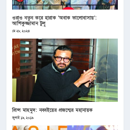
ওরাও নতুন করে হারাক ‘অবাক ভালোবাসায়’:
আশিকুজ্জামান টুলু
মে ২৮, ২০২৪
প্রিন্স মাহমুদ: নব্বইয়ের প্রজন্মের মহানায়ক
জুলাই ১৯, ২০১৯