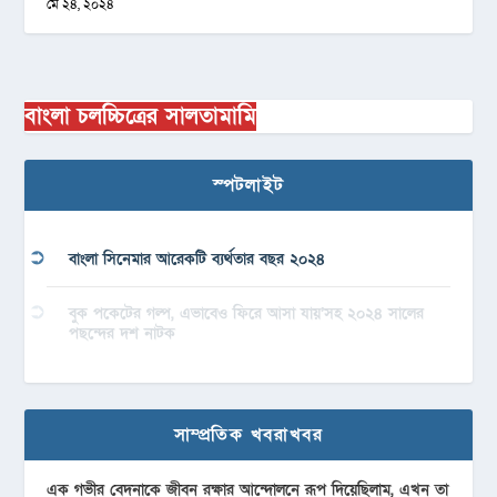
মে ২৪, ২০২৪
বাংলা চলচ্চিত্রের সালতামামি
স্পটলাইট
বাংলা সিনেমার আরেকটি ব্যর্থতার বছর ২০২৪
বুক পকেটের গল্প, এভাবেও ফিরে আসা যায়’সহ ২০২৪ সালের
পছন্দের দশ নাটক
সাম্প্রতিক খবরাখবর
এক গভীর বেদনাকে জীবন রক্ষার আন্দোলনে রূপ দিয়েছিলাম, এখন তা