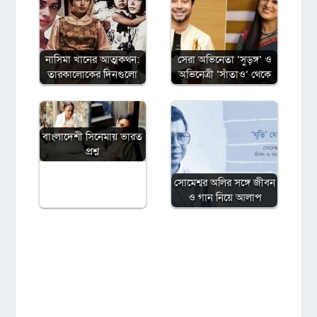
নাসিমা খানের আত্মকথন:
সেরা অভিনেতা ‘সুড়ঙ্গ’ ও
তারকালোকের দিনগুলো
অভিনেত্রী ‘সাঁতাও’ থেকে
বাংলাদেশী সিনেমায় ভারত
প্রশ্ন
সোমেশ্বর অলির সঙ্গে জীবন
ও গান নিয়ে আলাপ