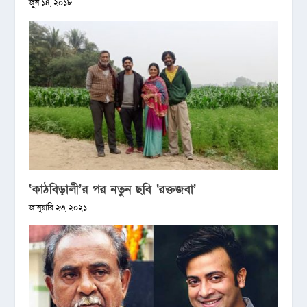
জুন ১৪, ২০১৮
‘কাঠবিড়ালী’র পর নতুন ছবি ‘রক্তজবা’
জানুয়ারি ২৩, ২০২১