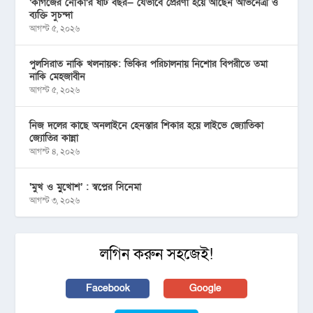
‘কাগজের নৌকা’র ষাট বছর— যেভাবে প্রেরণা হয়ে আছেন অভিনেত্রী ও
ব্যক্তি সুচন্দা
আগস্ট ৫, ২০২৬
পুলসিরাত নাকি খলনায়ক: ভিকির পরিচালনায় নিশোর বিপরীতে তমা
নাকি মেহজাবীন
আগস্ট ৫, ২০২৬
নিজ দলের কাছে অনলাইনে হেনস্তার শিকার হয়ে লাইভে জ্যোতিকা
জ্যোতির কান্না
আগস্ট ৪, ২০২৬
‘মুখ ও মু্খোশ’ : স্বপ্নের সিনেমা
আগস্ট ৩, ২০২৬
লগিন করুন সহজেই!
Facebook
Google