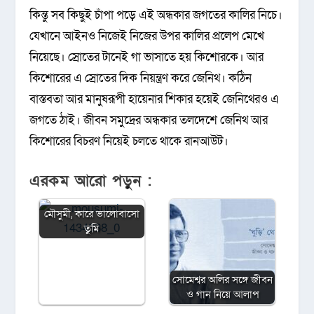
কিন্তু সব কিছুই চাঁপা পড়ে এই অন্ধকার জগতের কালির নিচে।
যেখানে আইনও নিজেই নিজের উপর কালির প্রলেপ মেখে
নিয়েছে। স্রোতের টানেই গা ভাসাতে হয় কিশোরকে। আর
কিশোরের এ স্রোতের দিক নিয়ন্ত্রণ করে জেনিথ। কঠিন
বাস্তবতা আর মানুষরূপী হায়েনার শিকার হয়েই জেনিথেরও এ
জগতে ঠাই। জীবন সমুদ্রের অন্ধকার তলদেশে জেনিথ আর
কিশোরের বিচরণ নিয়েই চলতে থাকে রানআউট।
এরকম আরো পড়ুন :
মৌসুমী, কারে ভালোবাসো
তুমি
সোমেশ্বর অলির সঙ্গে জীবন
ও গান নিয়ে আলাপ