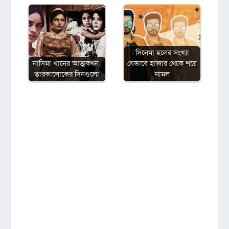
সিনেমা হলের সংখ্যা
নাসিমা খানের আত্মকথন:
যেভাবে হাজার থেকে শয়ে
তারকালোকের দিনগুলো
নামল