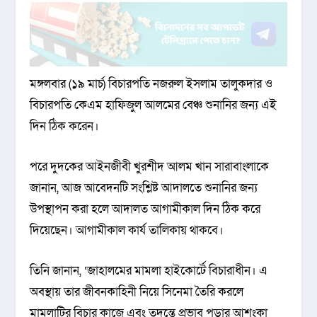
মঙ্গলবার (১৯ মার্চ) বিচারপতি নজরুল ইসলাম তালুকদার ও
বিচারপতি কেএম হাফিজুল আলমের বেঞ্চ শুনানির জন্য এই
দিন ঠিক করেন।
পরে দুদকের আইনজীবী খুরশীদ আলম খান সারাবাংলাকে
জানান, আজ আবেদনটি সংশ্লিষ্ট আদালতে শুনানির জন্য
উপস্থাপন করা হলে আদালত আগামীকাল দিন ঠিক করে
দিয়েছেন। আগামীকাল কার্য তালিকায় থাকবে।
তিনি জানান, ‘জাহালমের মামলা হাইকোর্টে বিচারাধীন। এ
অবস্থায় তার জীবনকাহিনী নিয়ে সিনেমা তৈরি করলে
মামলাটির বিচার কাজে এবং তদন্তে প্রভাব পড়ার আশংকা