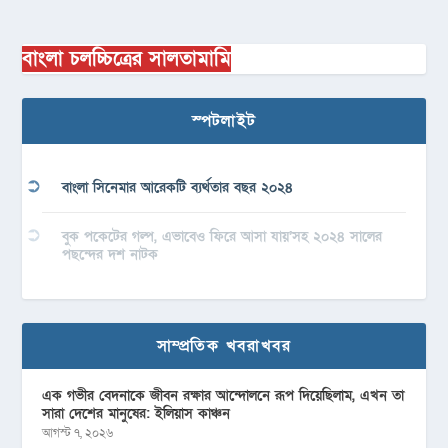
বাংলা চলচ্চিত্রের সালতামামি
স্পটলাইট
বাংলা সিনেমার আরেকটি ব্যর্থতার বছর ২০২৪
বুক পকেটের গল্প, এভাবেও ফিরে আসা যায়’সহ ২০২৪ সালের
পছন্দের দশ নাটক
সাম্প্রতিক খবরাখবর
এক গভীর বেদনাকে জীবন রক্ষার আন্দোলনে রূপ দিয়েছিলাম, এখন তা
সারা দেশের মানুষের: ইলিয়াস কাঞ্চন
আগস্ট ৭, ২০২৬