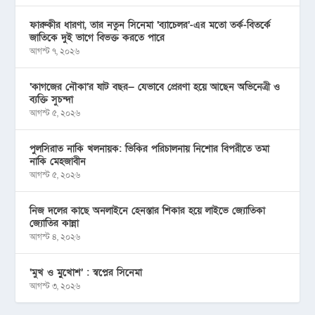
ফারুকীর ধারণা, তার নতুন সিনেমা ‘ব্যাচেলর’-এর মতো তর্ক-বিতর্কে
জাতিকে দুই ভাগে বিভক্ত করতে পারে
আগস্ট ৭, ২০২৬
‘কাগজের নৌকা’র ষাট বছর— যেভাবে প্রেরণা হয়ে আছেন অভিনেত্রী ও
ব্যক্তি সুচন্দা
আগস্ট ৫, ২০২৬
পুলসিরাত নাকি খলনায়ক: ভিকির পরিচালনায় নিশোর বিপরীতে তমা
নাকি মেহজাবীন
আগস্ট ৫, ২০২৬
নিজ দলের কাছে অনলাইনে হেনস্তার শিকার হয়ে লাইভে জ্যোতিকা
জ্যোতির কান্না
আগস্ট ৪, ২০২৬
‘মুখ ও মু্খোশ’ : স্বপ্নের সিনেমা
আগস্ট ৩, ২০২৬