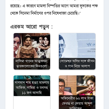
রয়েছে। এ কারণে মামলা নিষ্পত্তির আগে আমরা দুদকের পক্ষ
থেকে সিনেমা নির্মাণের ওপর নিষেধাজ্ঞা চেয়েছি।’
এরকম আরো পড়ুন :
নাসিমা খানের আত্মকথন:
সোমেশ্বর অলির সঙ্গে জীবন
তারকালোকের দিনগুলো
ও গান নিয়ে আলাপ
সালমান শাহ হত্যা মামলায়
আজিজ, সামিরা ও ডনসহ
১১ জন আসামি
অভিনেত্রীর ৬০ লাখ টাকা
ফেরত না দেয়ায় আব্দুল
আজিজের…