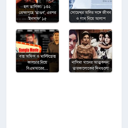
হল তালিকা/ ১৩২
প্রেক্ষাগৃহে 'তাণ্ডব', এরপর
সোমেশ্বর অলির সঙ্গে জীবন
'ইনসাফ' ১৫
ও গান নিয়ে আলাপ
বক্স অফিস ও মাল্টিপ্লেক্স
কালচার নিয়ে
নাসিমা খানের আত্মকথন:
বিএমআরের…
তারকালোকের দিনগুলো