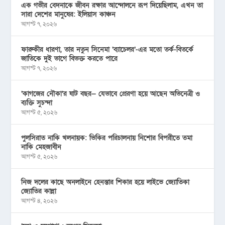
এক গভীর বেদনাকে জীবন রক্ষার আন্দোলনে রূপ দিয়েছিলাম, এখন তা
সারা দেশের মানুষের: ইলিয়াস কাঞ্চন
আগস্ট ৭, ২০২৬
ফারুকীর ধারণা, তার নতুন সিনেমা ‘ব্যাচেলর’-এর মতো তর্ক-বিতর্কে
জাতিকে দুই ভাগে বিভক্ত করতে পারে
আগস্ট ৭, ২০২৬
‘কাগজের নৌকা’র ষাট বছর— যেভাবে প্রেরণা হয়ে আছেন অভিনেত্রী ও
ব্যক্তি সুচন্দা
আগস্ট ৫, ২০২৬
পুলসিরাত নাকি খলনায়ক: ভিকির পরিচালনায় নিশোর বিপরীতে তমা
নাকি মেহজাবীন
আগস্ট ৫, ২০২৬
নিজ দলের কাছে অনলাইনে হেনস্তার শিকার হয়ে লাইভে জ্যোতিকা
জ্যোতির কান্না
আগস্ট ৪, ২০২৬