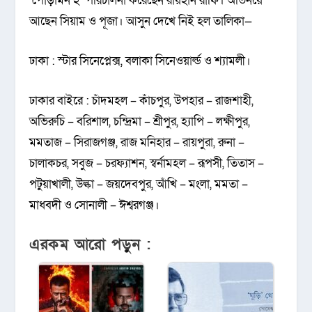
‘পোড়ামন ২’ পরিচালনা করেছেন রায়হান রাফি। অভিনয়ে
আছেন সিয়াম ও পূজা। আসুন দেখে নিই হল তালিকা—
ঢাকা : স্টার সিনেপ্লেক্স, বলাকা সিনেওয়ার্ল্ড ও শ্যামলী।
ঢাকার বাইরে : চাঁদমহল – কাঁচপুর, উপহার – রাজশাহী,
অভিরুচি – বরিশাল, চন্দ্রিমা – শ্রীপুর, হ্যাপি – লক্ষীপুর,
মমতাজ – সিরাজগঞ্জ, রাজ মনিহার – রায়পুরা, রুনা –
চালাকচর, সবুজ – চরফ্যাশন, স্বর্নামহল – রূপসী, তিতাস –
পটুয়াখালী, উল্কা – জয়দেবপুর, আঁখি – মংলা, মমতা –
মাধবদী ও সোনালী – ঈশ্বরগঞ্জ।
এরকম আরো পড়ুন :