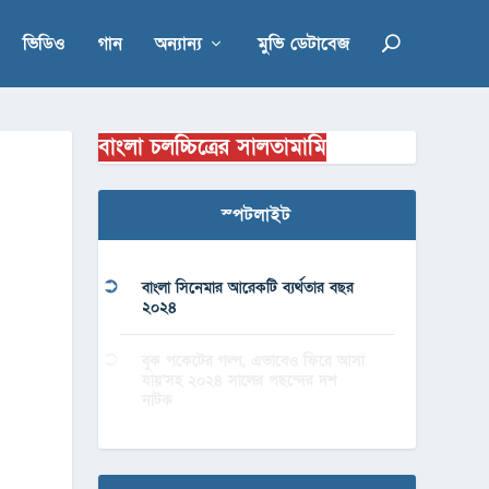
ভিডিও
গান
অন্যান্য
মুভি ডেটাবেজ
বাংলা চলচ্চিত্রের সালতামামি
স্পটলাইট
বাংলা সিনেমার আরেকটি ব্যর্থতার বছর
২০২৪
বুক পকেটের গল্প, এভাবেও ফিরে আসা
যায়’সহ ২০২৪ সালের পছন্দের দশ
নাটক