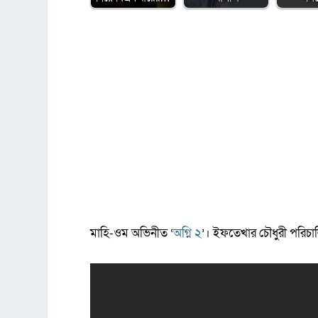
মাহি-ওম অভিনীত ‘
অগ্নি ২
’। ইফতেখার চৌধুরী পরিচা