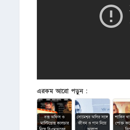
এরকম আরো পড়ুন :
বক্স অফিস ও
সোমেশ্বর অলির সঙ্গে
শাকিব খ
মাল্টিপ্লেক্স কালচার
জীবন ও গান নিয়ে
পোক্ত ক
নিয়ে বিএমআরের…
আলাপ
সি