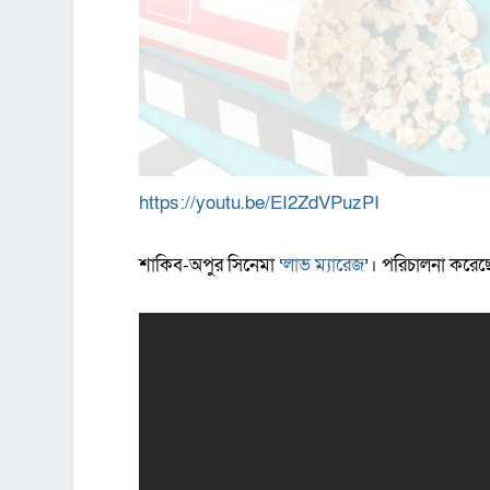
https://youtu.be/EI2ZdVPuzPI
শাকিব-অপুর সিনেমা ‘
লাভ ম্যারেজ
’। পরিচালনা করেছ