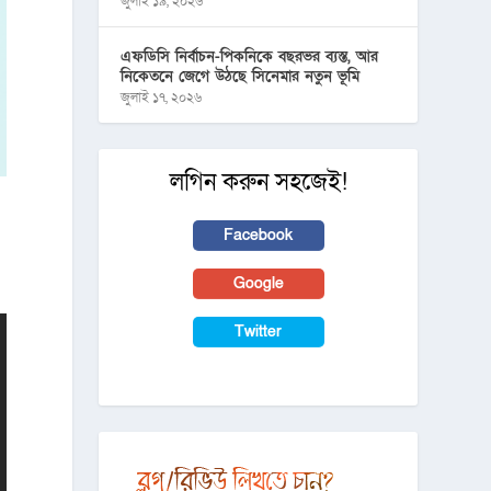
জুলাই ১৯, ২০২৬
এফডিসি নির্বাচন-পিকনিকে বছরভর ব্যস্ত, আর
নিকেতনে জেগে উঠছে সিনেমার নতুন ভূমি
জুলাই ১৭, ২০২৬
লগিন করুন সহজেই!
Facebook
Google
Twitter