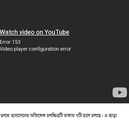
তা তন্ময় তানসেনের অভিষেক চলচ্চিত্রটি ঢাকায় ৭টি হলে চলছে। এ ছাড়া