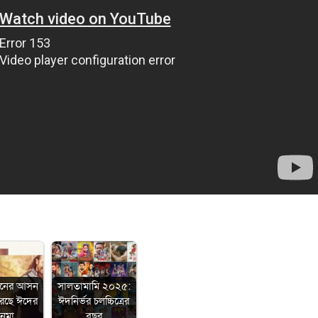
ানের আসন
সালতামামি ২০২৫:
রেছে ঈদের
ঈদনির্ভর চলচ্চিত্রের
নেমা
বছর