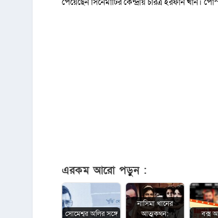
পেয়েছেন সিনেমাটির কেন্দ্রীয় চরিত্র ইরফান খান। পোস্ট
এরকম আরো পড়ুন :
নাসিমা খানের
সোমেশ্বর অলির সঙ্গে
আত্মকথন:
বক্স 