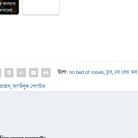
েক্স কালচার
িএমআরের…
ট্যাগ:
no bed of roses
,
ডুব
,
নো বেড অব
োজেস
,
ফার্স্টলুক পোস্টার