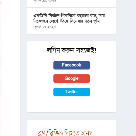
জুলাই ১৯, ২০২৬
এফডিসি নির্বাচন-পিকনিকে বছরভর ব্যস্ত, আর
নিকেতনে জেগে উঠছে সিনেমার নতুন ভূমি
জুলাই ১৭, ২০২৬
লগিন করুন সহজেই!
Facebook
Google
Twitter