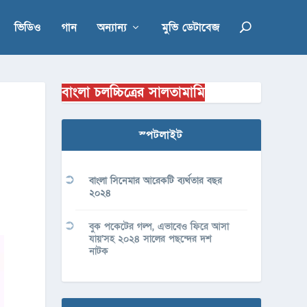
ভিডিও
গান
অন্যান্য
মুভি ডেটাবেজ
বাংলা চলচ্চিত্রের সালতামামি
স্পটলাইট
বাংলা সিনেমার আরেকটি ব্যর্থতার বছর
২০২৪
বুক পকেটের গল্প, এভাবেও ফিরে আসা
যায়’সহ ২০২৪ সালের পছন্দের দশ
নাটক