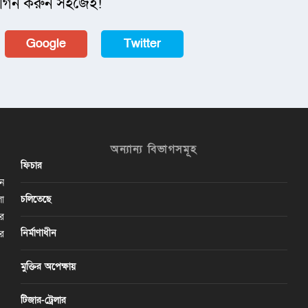
গিন করুন সহজেই!
Google
Twitter
অন্যান্য বিভাগসমূহ
ফিচার
ান
চলিতেছে
লা
ির
নির্মাণাধীন
ের
মুক্তির অপেক্ষায়
টিজার-ট্রেলার