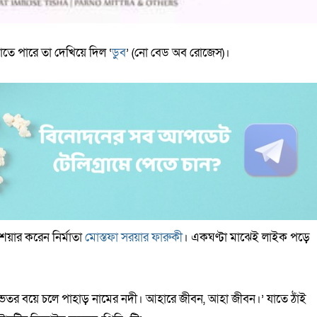
াতে পারে তা দেখিয়ে দিল ‘
ডুব
’ (নো বেড অব রোজেস)।
েয়ার করেন নির্মাতা
মোস্তফা সরয়ার ফারুকী
। একঘণ্টা মাঝেই লাইক পড়ে
র ভেতর বয়ে চলে পাহাড় নামের নদী। আহারে জীবন, আহা জীবন।’ যাতে ঠাঁই