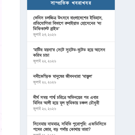
সাম্প্রতিক খবরাখবর
ভেনিস চলচ্চিত্র উৎসবে বাংলাদেশের ইতিহাস,
প্রতিযোগিতা বিভাগে রুবাইয়াত হোসেনের ‘দ্য
ডিফিকাল্ট ব্রাইড’
জুলাই ২৩, ২০২৬
‘মাটির ময়না’র সেটে স্যুটেড-বুটেড হয়ে আসেন
করিম চাচা
জুলাই ২২, ২০২৬
নদীকেন্দ্রিক মানুষের জীবনধারা ‘মাস্তুল’
জুলাই ২০, ২০২৬
দীর্ঘ সময় পার্শ্ব চরিত্রে অভিনয়ের পর এবার
মিসির আলী হয়ে মূল ভূমিকায় চঞ্চল চৌধুরী
জুলাই ২০, ২০২৬
সিনেমায় নামমাত্র, সমিতি পুরোপুরি: এফডিসিতে
পদের জোর, বড় পর্দায় কোথায় তারা?