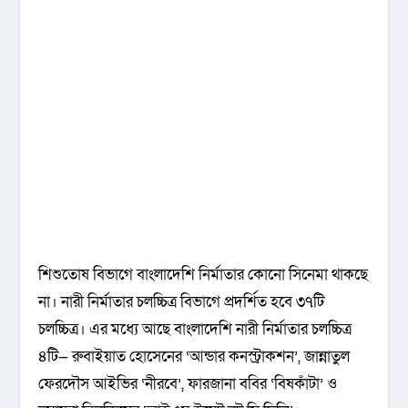
শিশুতোষ বিভাগে বাংলাদেশি নির্মাতার কোনো সিনেমা থাকছে
না। নারী নির্মাতার চলচ্চিত্র বিভাগে প্রদর্শিত হবে ৩৭টি
চলচ্চিত্র। এর মধ্যে আছে বাংলাদেশি নারী নির্মাতার চলচ্চিত্র
৪টি— রুবাইয়াত হোসেনের ‘আন্ডার কনস্ট্রাকশন’, জান্নাতুল
ফেরদৌস আইভির ‘নীরবে’, ফারজানা ববির ‘বিষকাঁটা’ ও