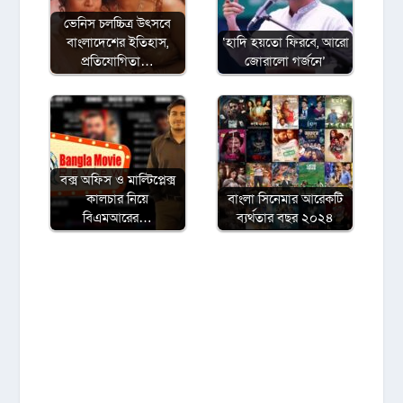
ভেনিস চলচ্চিত্র উৎসবে
বাংলাদেশের ইতিহাস,
‘হাদি হয়তো ফিরবে, আরো
প্রতিযোগিতা…
জোরালো গর্জনে’
বক্স অফিস ও মাল্টিপ্লেক্স
কালচার নিয়ে
বাংলা সিনেমার আরেকটি
বিএমআরের…
ব্যর্থতার বছর ২০২৪