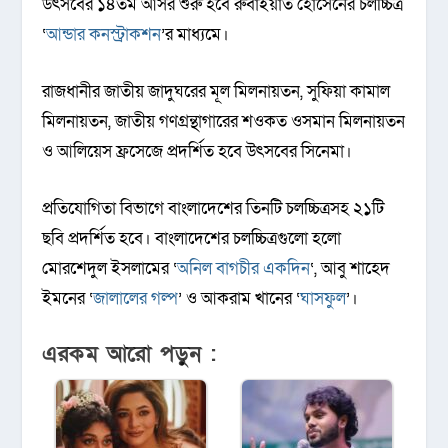
উৎসবের ১৪তম আসর শুরু হবে রুবাইয়াত হোসেনের চলচ্চিত্র
‘
আন্ডার কনস্ট্রাকশন
’র মাধ্যমে।
রাজধানীর জাতীয় জাদুঘরের মূল মিলনায়তন, সুফিয়া কামাল
মিলনায়তন, জাতীয় গণগ্রন্থাগারের শওকত ওসমান মিলনায়তন
ও আলিয়েস ফ্রসেজে প্রদর্শিত হবে উৎসবের সিনেমা।
প্রতিযোগিতা বিভাগে বাংলাদেশের তিনটি চলচ্চিত্রসহ ২১টি
ছবি প্রদর্শিত হবে। বাংলাদেশের চলচ্চিত্রগুলো হলো
মোরশেদুল ইসলামের ‘
অনিল বাগচীর একদিন
‘, আবু শাহেদ
ইমনের ‘
জালালের গল্প
’ ও আকরাম খানের ‘
ঘাসফুল
’।
এরকম আরো পড়ুন :