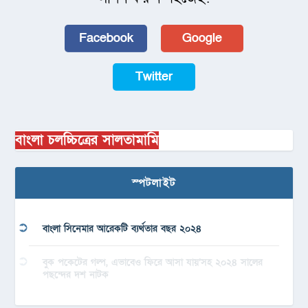
Facebook
Google
Twitter
বাংলা চলচ্চিত্রের সালতামামি
স্পটলাইট
বাংলা সিনেমার আরেকটি ব্যর্থতার বছর ২০২৪
বুক পকেটের গল্প, এভাবেও ফিরে আসা যায়’সহ ২০২৪ সালের
পছন্দের দশ নাটক