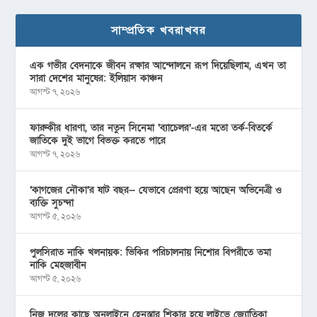
সাম্প্রতিক খবরাখবর
এক গভীর বেদনাকে জীবন রক্ষার আন্দোলনে রূপ দিয়েছিলাম, এখন তা
সারা দেশের মানুষের: ইলিয়াস কাঞ্চন
আগস্ট ৭, ২০২৬
ফারুকীর ধারণা, তার নতুন সিনেমা ‘ব্যাচেলর’-এর মতো তর্ক-বিতর্কে
জাতিকে দুই ভাগে বিভক্ত করতে পারে
আগস্ট ৭, ২০২৬
‘কাগজের নৌকা’র ষাট বছর— যেভাবে প্রেরণা হয়ে আছেন অভিনেত্রী ও
ব্যক্তি সুচন্দা
আগস্ট ৫, ২০২৬
পুলসিরাত নাকি খলনায়ক: ভিকির পরিচালনায় নিশোর বিপরীতে তমা
নাকি মেহজাবীন
আগস্ট ৫, ২০২৬
নিজ দলের কাছে অনলাইনে হেনস্তার শিকার হয়ে লাইভে জ্যোতিকা