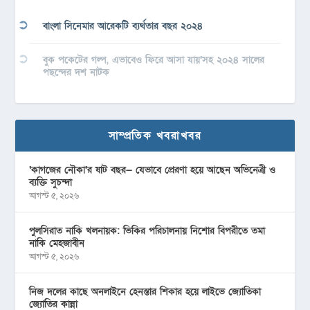
বাংলা সিনেমার আরেকটি ব্যর্থতার বছর ২০২৪
বুক পকেটের গল্প, এভাবেও ফিরে আসা যায়’সহ ২০২৪ সালের
পছন্দের দশ নাটক
সাম্প্রতিক খবরাখবর
‘কাগজের নৌকা’র ষাট বছর— যেভাবে প্রেরণা হয়ে আছেন অভিনেত্রী ও
ব্যক্তি সুচন্দা
আগস্ট ৫, ২০২৬
পুলসিরাত নাকি খলনায়ক: ভিকির পরিচালনায় নিশোর বিপরীতে তমা
নাকি মেহজাবীন
আগস্ট ৫, ২০২৬
নিজ দলের কাছে অনলাইনে হেনস্তার শিকার হয়ে লাইভে জ্যোতিকা
জ্যোতির কান্না