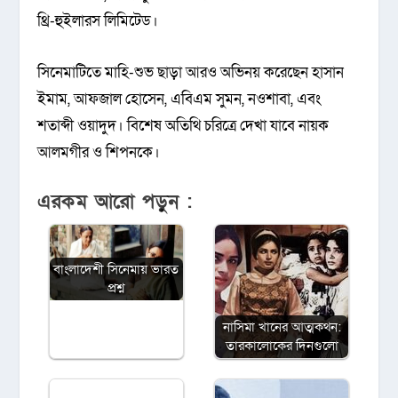
থ্রি-হুইলারস লিমিটেড।
সিনেমাটিতে মাহি-শুভ ছাড়া আরও অভিনয় করেছেন হাসান
ইমাম, আফজাল হোসেন, এবিএম সুমন, নওশাবা, এবং
শতাব্দী ওয়াদুদ। বিশেষ অতিথি চরিত্রে দেখা যাবে নায়ক
আলমগীর ও শিপনকে।
এরকম আরো পড়ুন :
বাংলাদেশী সিনেমায় ভারত
প্রশ্ন
নাসিমা খানের আত্মকথন:
তারকালোকের দিনগুলো