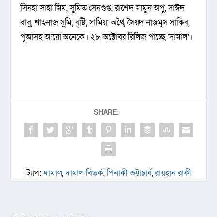
সিনহা সাহা মিম, সুমিত সেনগুপ্ত, রাশেদ মামুন অপু, সাঈদ
বাবু, শাহনাজ সুমি, বৃষ্টি, সামিয়া অথৈ, সৈয়দ নাজমুস সাকিব,
পূজাসহ আরো অনেকে। ২৮ অক্টোবর রিলিজ পাচ্ছে ‘দামাল’।
SHARE:
ট্যাগ:
দামাল
,
দামাল বিতর্ক
,
পিনাকী ভট্টাচার্য
,
রায়হান রাফী