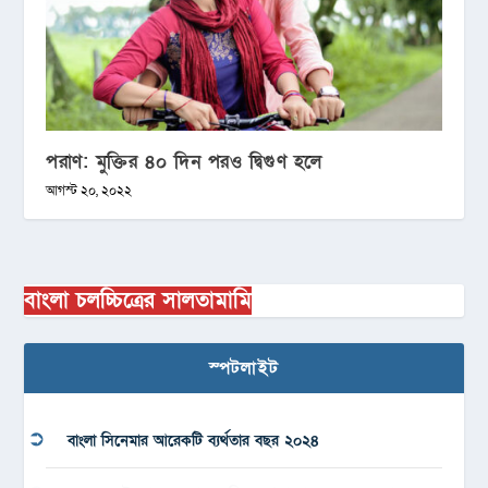
পরাণ: মুক্তির ৪০ দিন পরও দ্বিগুণ হলে
আগস্ট ২০, ২০২২
বাংলা চলচ্চিত্রের সালতামামি
স্পটলাইট
বাংলা সিনেমার আরেকটি ব্যর্থতার বছর ২০২৪