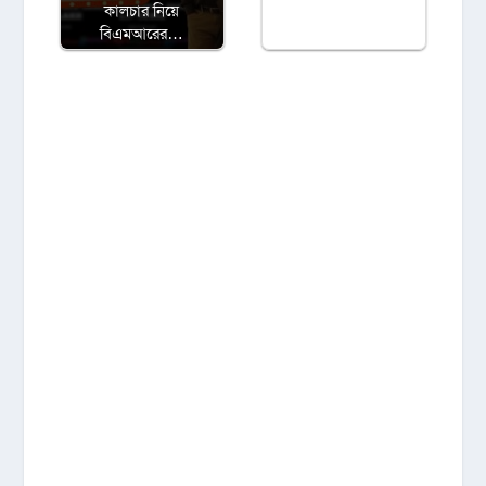
কালচার নিয়ে
বিএমআরের…