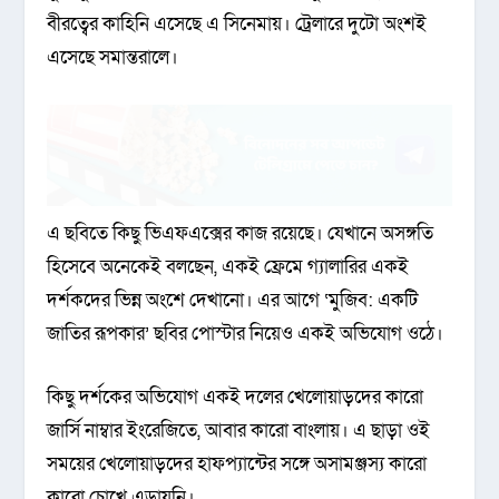
বীরত্বের কাহিনি এসেছে এ সিনেমায়। ট্রেলারে দুটো অংশই
এসেছে সমান্তরালে।
এ ছবিতে কিছু ভিএফএক্সের কাজ রয়েছে। যেখানে অসঙ্গতি
হিসেবে অনেকেই বলছেন, একই ফ্রেমে গ্যালারির একই
দর্শকদের ভিন্ন অংশে দেখানো। এর আগে ‘মুজিব: একটি
জাতির রূপকার’ ছবির পোস্টার নিয়েও একই অভিযোগ ওঠে।
কিছু দর্শকের অভিযোগ একই দলের খেলোয়াড়দের কারো
জার্সি নাম্বার ইংরেজিতে, আবার কারো বাংলায়। এ ছাড়া ওই
সময়ের খেলোয়াড়দের হাফপ্যান্টের সঙ্গে অসামঞ্জস্য কারো
কারো চোখে এড়ায়নি।