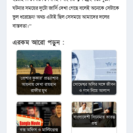
ঘটনার সময়ের দুটো জার্সি দেখা গেছে বলেই অনেকে সেটাকে
ভুল ধরেছেন! অথচ এটাই ছিল সেসময়ে আমাদের দলের
বাস্তবতা।’’
এরকম আরো পড়ুন :
‘প্রেশার কুকার’ প্রত্যাশার
আয়নায় দেখা রায়হান
সোমেশ্বর অলির সঙ্গে জীবন
রাফীর মুখ
ও গান নিয়ে আলাপ
বাংলাদেশী সিনেমায় ভারত
প্রশ্ন
বক্স অফিস ও মাল্টিপ্লেক্স