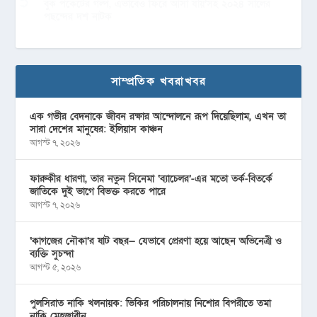
বুক পকেটের গল্প, এভাবেও ফিরে আসা যায়’সহ ২০২৪ সালের
পছন্দের দশ নাটক
সাম্প্রতিক খবরাখবর
এক গভীর বেদনাকে জীবন রক্ষার আন্দোলনে রূপ দিয়েছিলাম, এখন তা
সারা দেশের মানুষের: ইলিয়াস কাঞ্চন
আগস্ট ৭, ২০২৬
ফারুকীর ধারণা, তার নতুন সিনেমা ‘ব্যাচেলর’-এর মতো তর্ক-বিতর্কে
জাতিকে দুই ভাগে বিভক্ত করতে পারে
আগস্ট ৭, ২০২৬
‘কাগজের নৌকা’র ষাট বছর— যেভাবে প্রেরণা হয়ে আছেন অভিনেত্রী ও
ব্যক্তি সুচন্দা
আগস্ট ৫, ২০২৬
পুলসিরাত নাকি খলনায়ক: ভিকির পরিচালনায় নিশোর বিপরীতে তমা
নাকি মেহজাবীন