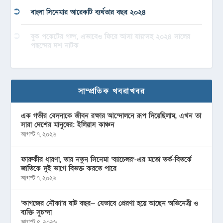
বাংলা সিনেমার আরেকটি ব্যর্থতার বছর ২০২৪
বুক পকেটের গল্প, এভাবেও ফিরে আসা যায়’সহ ২০২৪ সালের
পছন্দের দশ নাটক
সাম্প্রতিক খবরাখবর
এক গভীর বেদনাকে জীবন রক্ষার আন্দোলনে রূপ দিয়েছিলাম, এখন তা
সারা দেশের মানুষের: ইলিয়াস কাঞ্চন
আগস্ট ৭, ২০২৬
ফারুকীর ধারণা, তার নতুন সিনেমা ‘ব্যাচেলর’-এর মতো তর্ক-বিতর্কে
জাতিকে দুই ভাগে বিভক্ত করতে পারে
আগস্ট ৭, ২০২৬
‘কাগজের নৌকা’র ষাট বছর— যেভাবে প্রেরণা হয়ে আছেন অভিনেত্রী ও
ব্যক্তি সুচন্দা
আগস্ট ৫, ২০২৬