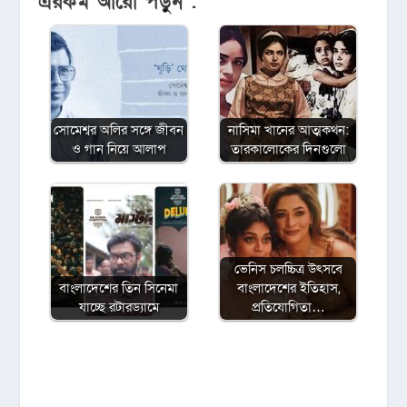
এরকম আরো পড়ুন :
সোমেশ্বর অলির সঙ্গে জীবন
নাসিমা খানের আত্মকথন:
ও গান নিয়ে আলাপ
তারকালোকের দিনগুলো
ভেনিস চলচ্চিত্র উৎসবে
বাংলাদেশের তিন সিনেমা
বাংলাদেশের ইতিহাস,
যাচ্ছে রটারড্যামে
প্রতিযোগিতা…