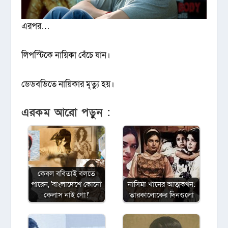
এরপর…
লিপ‌স্টি‌কে না‌য়িকা বেঁচে যান।
ডেডব‌ডি‌তে না‌য়িকার মৃত্যু হয়।
এরকম আরো পড়ুন :
কেবল ব‌বিতাই বলতে
পা‌রেন, 'বাংলাদেশে কোনো
নাসিমা খানের আত্মকথন:
কেলাস নাই গো!'
তারকালোকের দিনগুলো