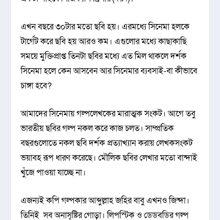
এখন বছ‌রে ৩০টার ম‌তো ছ‌বি হয়। এরম‌ধ্যে সি‌নেমা হল‌কে
টা‌র্গেট ক‌রে ছ‌বি হয় আরও কম। এগু‌লোর ম‌ধ্যে কাছাকাছি
সময়ে মুক্তিপ্রাপ্ত তিনটা ছ‌বির ম‌ধ্যে এত মিল থাক‌লে দর্শক
সি‌নেমা হ‌লে কেন আস‌বেন আর সি‌নেমার ব্যবসাই-বা কীভা‌বে
চাঙ্গা হ‌বে?
আমা‌দের সি‌নেমায় গ‌ল্প‌লেখ‌কের মারাত্মক সংকট। আ‌গে তবু
ভারতীয় ছ‌বির গল্প নকল ক‌রে কাজ চলত। সাম্প্রতিক
বছরগু‌লো‌তে নকল ছ‌বি দর্শক প্রত্যাখ্যান করায় লেখকসংকট
ভয়াবহ রূপ ধারণ ক‌রে‌ছে। মৌ‌লিক ছ‌বির লেখার ম‌তো বান্দাই
খুঁ‌জে পাওয়া যা‌চ্ছে না।
এজন্যই ক‌পি গল্পকার আব্দুল্লাহ জ‌হির বাবু এখনও জিন্দা।
তি‌নিই সব অনাসৃ‌ষ্টির গোড়া। লিপ‌স্টি‌ক ও ডেডব‌ডির গল্প