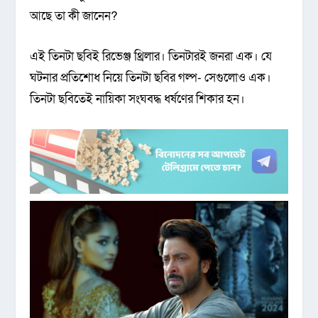
আ‌ছে তা কী জা‌নেন?
এই তিনটা ছ‌বিই রি‌ভেঞ্জ থ্রিলার। তিনটারই জনরা এক। যে
ঘটনার প্রতি‌শোধ নি‌য়ে তিনটা ছ‌বির গল্প- সেগু‌লোও এক।
তিনটা ছ‌বি‌তেই না‌য়িকা সংঘবদ্ধ ধর্ষণের শিকার হন।