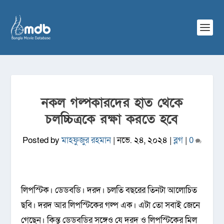
নকল গল্পকারদের হাত থেকে
চলচ্চিত্রকে রক্ষা করতে হবে
Posted by
মাহফুজুর রহমান
|
নভে. ২৪, ২০২৪
|
ব্লগ
|
0
লিপ‌স্টিক। ডেডব‌ডি। দরদ। চল‌তি বছ‌রের তিনটা আ‌লো‌চিত
ছ‌বি। দর‌দ আর লিপ‌স্টি‌কের গল্প এক। এটা তো সবাই জে‌নে
গে‌ছেন। কিন্তু ডেডব‌ডির স‌ঙ্গেও যে দরদ ও লিপ‌স্টি‌কের মিল