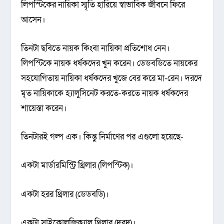
লিপ‌স্টি‌কের না‌য়িকা স্মৃ‌তি হা‌রি‌য়ে স্বাভাবিক জীবনে ফি‌রে
আসেন।
তিনটা ছ‌বিতে নায়ক কিংবা নায়িকা প্রতি‌শোধ নেন।
লিপ‌স্টিকে নায়ক ধর্ষক‌দের খুন ক‌রেন। ডেডব‌ডি‌তে নায়‌কের
সহ‌যো‌গিতায় না‌য়িকা ধর্ষক‌দের খু‌জে বের ক‌রে মা‌-রেন। দর‌দে
মৃত না‌য়িকা‌কে হ্যালুসিনেট করতে-করতে নায়ক ধর্ষক‌দের
শা‌য়েস্তা ক‌রেন।
তিনটারই গল্প এক। কিন্তু নির্মাণের পর এগুলো হয়েছে-
একটা মার্ডারমিস্ট্রি থ্রিলার (লিপস্টিক)।
একটা হরর থ্রিলার (ডেডবডি)।
একটা সাইকোলজিক্যাল থ্রিলার (দরদ)।