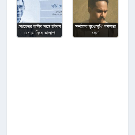
সোমেশ্বর অলির সঙ্গে জীবন
দর্শকের মুখোমুখি 'বনলতা
ও গান নিয়ে আলাপ
সেন'