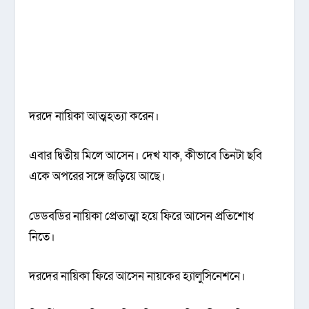
দর‌দে নায়িকা আত্মহত্যা ক‌রেন।
এবার দ্বিতীয় মি‌লে আ‌সেন। দেখ যাক, কীভা‌বে তিনটা ছ‌বি
এ‌কে অপ‌রের স‌ঙ্গে জ‌ড়ি‌য়ে আ‌ছে।
ডেডব‌ডির না‌য়িকা প্রেতাত্মা হ‌য়ে ফি‌রে আ‌সেন প্রতি‌শোধ
নি‌তে।
দর‌দের না‌য়িকা ফি‌রে আ‌সেন নায়‌কের হ্যালু‌সি‌নেশনে।