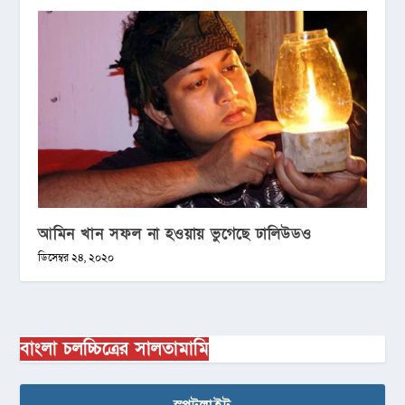
আমিন খান সফল না হওয়ায় ভুগেছে ঢালিউডও
ডিসেম্বর ২৪, ২০২০
বাংলা চলচ্চিত্রের সালতামামি
স্পটলাইট