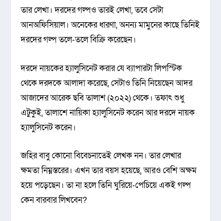
তার লেখা। দরদের গল্পও তারই লেখা, ত‌বে সেটা
আনঅফি‌সিয়াল। অ‌নে‌কের ধারণা, অনন্য মামু‌নের কা‌ছে তি‌নিই
দর‌দের গল্প ত‌লে-ত‌লে বি‌ক্রি ক‌রে‌ছেন।
দরদে নায়কের হ্যালুসিনেট করার যে ব্যাপারটা লিপস্টিক
থেকে দরদকে আলাদা করেছে, সেটাও তিনি নিয়েছেন আদর
আজাদের আরেক ছবি তালাশ (২০২২) থেকে। তফাৎ শুধু
এটুকুই, তালাশে নায়িকা হ্যালুসিনেট করেন আর দরদে নায়ক
হ্যালুসিনেট করেন।
জহির বাবু কোনো বিবেচনাতেই লেখক নন। তার লেখার
ক্ষমতা নিম্নস্তরের। এখন তার বয়স হয়েছে, আরও বেশি অক্ষম
হয়ে পড়েছেন। তা না হলে তিনি ঘুরিয়ে-পেচিয়ে একই গল্প
কেন বারবার লিখবেন?