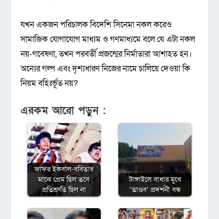
যখন একজন পরিচালক বিদেশি সিনেমা নকল করেও
সামাজিক যোগাযোগ মাধ্যম ও গণমাধ্যমে বলে যে এটা নকল
নয়-গবেষণা, তখন পরবর্তী প্রজন্মের নির্মাতারা আশাহত হন।
অন্যের গল্প এবং দৃশ্যধারণ নিজের নামে চালিয়ে দেওয়া কি
নিয়ম বহিঃর্ভূত নয়?
এরকম আরো পড়ুন :
জাফর ইকবাল-ববিতার
মাঝে প্রেম ছিল তবে
টাঙ্গাইলে বাধার মুখে
প্রতিশ্রুতি ছিল না
‘তাণ্ডব’ প্রদর্শনী বন্ধ