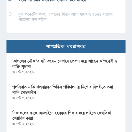
বুক পকেটের গল্প, এভাবেও ফিরে আসা যায়’সহ ২০২৪ সালের
পছন্দের দশ নাটক
সাম্প্রতিক খবরাখবর
‘কাগজের নৌকা’র ষাট বছর— যেভাবে প্রেরণা হয়ে আছেন অভিনেত্রী ও
ব্যক্তি সুচন্দা
আগস্ট ৫, ২০২৬
পুলসিরাত নাকি খলনায়ক: ভিকির পরিচালনায় নিশোর বিপরীতে তমা
নাকি মেহজাবীন
আগস্ট ৫, ২০২৬
নিজ দলের কাছে অনলাইনে হেনস্তার শিকার হয়ে লাইভে জ্যোতিকা
জ্যোতির কান্না
আগস্ট ৪, ২০২৬