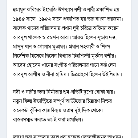
হুমায়ূন কবিরের ইংরেজি উপন্যাস নদী ও নারী প্রকাশিত হয়
১৯৪৫ সালে। ১৯৫২ সালে প্রকাশিত হয় তার বাংলা তরজমা।
সাদেক খানের পরিচালনায় প্রধান দুই চরিত্রে অভিনয় করেন
আবদুল খালেক ও রওশন আরা। আরও ছিলেন সুভাষ দত্ত,
মাসুদ খান ও গোলাম মুস্তাফা। প্রধান সহকারী ও শিল্প
নির্দেশক হিসেবে ছিলেন বিখ্যাত চিত্রশিল্পী মূর্তজা বশীর।
আবেদ হোসেন খানের সংগীত পরিচালনায় গানে কণ্ঠ দেন
আবদুল আলীম ও নীনা হামিদ। চিত্রগ্রহণে ছিলেন উইলিয়াম।
নদী ও নারীর জন্য নির্মাতার শ্রম প্রতিটি দৃশ্যে বোঝা যায়।
নতুন ফিল্ম ইন্ডাস্ট্রিতে সম্পূর্ণ আউটডোর চিত্রায়ণ নিশ্চয়
অনেকটা ঝুঁকির কাজÑব্যয় ও শ্রম দুই দিক থেকে।
বাস্তবসম্মত করতে তা-ই করা হয়েছিল।
জাগো হুয়া সাভেরায় তুলে ধরা হয়েছে জেলেজীবনের আখ্যান।