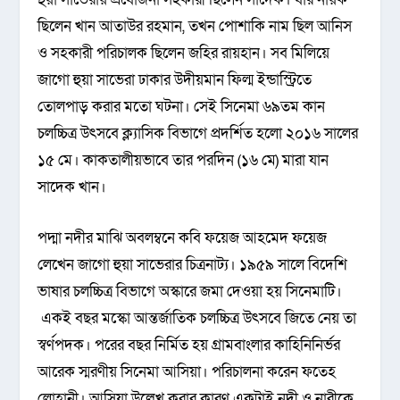
ছিলেন খান আতাউর রহমান, তখন পোশাকি নাম ছিল আনিস
ও সহকারী পরিচালক ছিলেন জহির রায়হান। সব মিলিয়ে
জাগো হুয়া সাভেরা ঢাকার উদীয়মান ফিল্ম ইন্ডাস্ট্রিতে
তোলপাড় করার মতো ঘটনা। সেই সিনেমা ৬৯তম কান
চলচ্চিত্র উৎসবে ক্ল্যাসিক বিভাগে প্রদর্শিত হলো ২০১৬ সালের
১৫ মে। কাকতালীয়ভাবে তার পরদিন (১৬ মে) মারা যান
সাদেক খান।
পদ্মা নদীর মাঝি অবলম্বনে কবি ফয়েজ আহমেদ ফয়েজ
লেখেন জাগো হুয়া সাভেরার চিত্রনাট্য। ১৯৫৯ সালে বিদেশি
ভাষার চলচ্চিত্র বিভাগে অস্কারে জমা দেওয়া হয় সিনেমাটি।
একই বছর মস্কো আন্তর্জাতিক চলচ্চিত্র উৎসবে জিতে নেয় তা
স্বর্ণপদক। পরের বছর নির্মিত হয় গ্রামবাংলার কাহিনিনির্ভর
আরেক স্মরণীয় সিনেমা আসিয়া। পরিচালনা করেন ফতেহ
লোহানী। আসিয়া উল্লেখ করার কারণ একটাই নদী ও নারীকে