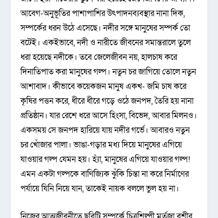
আবেগ-অনুভূতির পাশাপাশির উৎপাদনব্যবস্থার নানা দিক,
সম্পর্কের ধরন উঠে এসেছে। নদীর সঙ্গে মানুষের সম্পর্ক তো
বটেই। একইভাবে, নদী ও নারীতে জীবনের সমান্তরালে তুলে
ধরা হয়েছে নদীকে। তবে জেলেজীবন নয়, হালচাষ করে
দিনাতিপাত করা মানুষের গল্প। নতুন চর জাগিয়ে তোলে নতুন
আশাবাদ। কীভাবে কয়েকজন মানুষ একখ- জমি চাষ করে
কৃষির পত্তন করে, ধীরে ধীরে গড়ে ওঠে জনপদ, তৈরি হয় নানা
প্রতিষ্ঠান। যার রেশে ধরে আসে হিংসা, বিভেদ, আবার মিলনও।
একসময় সে জনপদ হারিয়ে যায় নদীর গর্ভে। আবারও নতুন
চর খোঁজার পালা। ভাঙা-গড়ার মধ্য দিয়ে মানুষের এগিয়ে
যাওয়ার গল্প যেমন হয়। হ্যাঁ, মানুষের এগিয়ে যাওয়ার গল্প!
এমন একটা গল্পকে বাণিজ্যিক ঝুঁকি চিন্তা না করে নির্মাণের
পর্যায়ে যিনি নিয়ে যান, তাকেই নায়ক বললে ভুল হয় না।
নিজের আত্মজীবনীতে ছবিটি সম্পর্কে চিত্রশিল্পী মূর্তজা বশীর