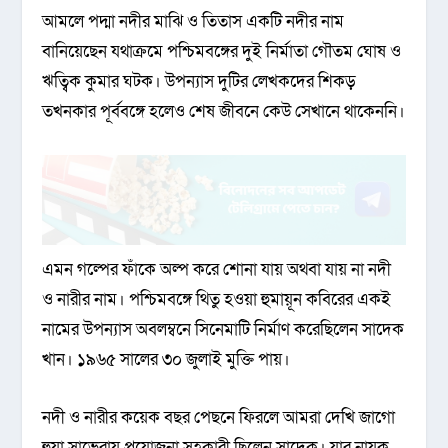
আমলে পদ্মা নদীর মাঝি ও তিতাস একটি নদীর নাম
বানিয়েছেন যথাক্রমে পশ্চিমবঙ্গের দুই নির্মাতা গৌতম ঘোষ ও
ঋত্বিক কুমার ঘটক। উপন্যাস দুটির লেখকদের শিকড়
তখনকার পূর্ববঙ্গে হলেও শেষ জীবনে কেউ সেখানে থাকেননি।
এমন গল্পের ফাঁকে অল্প করে শোনা যায় অথবা যায় না নদী
ও নারীর নাম। পশ্চিমবঙ্গে থিতু হওয়া হুমায়ূন কবিরের একই
নামের উপন্যাস অবলম্বনে সিনেমাটি নির্মাণ করেছিলেন সাদেক
খান। ১৯৬৫ সালের ৩০ জুলাই মুক্তি পায়।
নদী ও নারীর কয়েক বছর পেছনে ফিরলে আমরা দেখি জাগো
হুয়া সাভেরায় প্রযোজনা সহকারী ছিলেন সাদেক। যার নায়ক