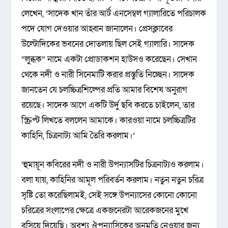
লেখেন, ‘সাদেক খান তাঁর আর্ট এনসেম্বল গ্যালারিতে পরিচালক
পদে যোগ দেওয়ার আহ্বান জানালেন। প্রেসক্লাবের
উল্টোদিকের ভবনের দোতলায় ছিল সেই গ্যালারি। সাদেক
“লুব্ধক” নামে একটা প্রোডাকশন হাউসও করেছেন। সেখান
থেকে নদী ও নারী সিনেমাটি করার প্রস্তুতি নিচ্ছেন। সাদেক
জানতেন যে চলচ্চিত্রশিল্পের প্রতি আমার বিশেষ অনুরাগ
রয়েছে। সাদেক আগে একটি উর্দু ছবি করতে চাইলেন, তার
স্ক্রিপ্ট লিখতে বললেন আমাকে। কারওয়া নামে চলচ্চিত্রটির
কাহিনি, চিত্রনাট্য আমি তৈরি করলাম।’
‘হুমায়ূন কবিরের নদী ও নারী উপন্যাসটির চিত্রনাট্যও করলাম।
বলা যায়, কাহিনির আমূল পরিবর্তন করলাম। নতুন নতুন চরিত্র
সৃষ্টি তো করেছিলামই, সেই সঙ্গে উপন্যাসের কোনো কোনো
চরিত্রের সংলাপের ক্ষেত্রে একজনেরটা আরেকজনের মুখে
বসিয়ে দিয়েছি। অবশ্য ঔপন্যাসিকের অনুমতি নেওয়ার জন্য