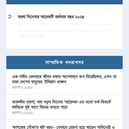
বাংলা সিনেমার আরেকটি ব্যর্থতার বছর ২০২৪
বুক পকেটের গল্প, এভাবেও ফিরে আসা যায়’সহ ২০২৪ সালের
পছন্দের দশ নাটক
সাম্প্রতিক খবরাখবর
এক গভীর বেদনাকে জীবন রক্ষার আন্দোলনে রূপ দিয়েছিলাম, এখন তা
সারা দেশের মানুষের: ইলিয়াস কাঞ্চন
আগস্ট ৭, ২০২৬
ফারুকীর ধারণা, তার নতুন সিনেমা ‘ব্যাচেলর’-এর মতো তর্ক-বিতর্কে
জাতিকে দুই ভাগে বিভক্ত করতে পারে
আগস্ট ৭, ২০২৬
‘কাগজের নৌকা’র ষাট বছর— যেভাবে প্রেরণা হয়ে আছেন অভিনেত্রী ও