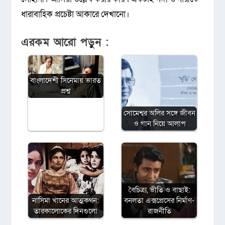
ধারাবাহিক প্রচেষ্টা আকারে দেখানো।
এরকম আরো পড়ুন :
বাংলাদেশী সিনেমায় ভারত
প্রশ্ন
সোমেশ্বর অলির সঙ্গে জীবন
ও গান নিয়ে আলাপ
বৈচিত্র্য, ভীতি ও বাছাই:
নাসিমা খানের আত্মকথন:
বনলতা এক্সপ্রেসের নির্মাণ-
তারকালোকের দিনগুলো
রাজনীতি