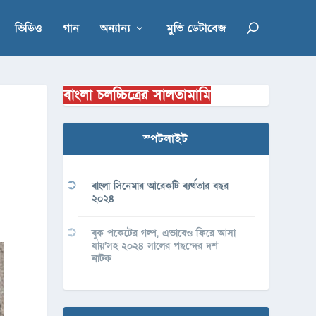
ভিডিও
গান
অন্যান্য
মুভি ডেটাবেজ
বাংলা চলচ্চিত্রের সালতামামি
স্পটলাইট
বাংলা সিনেমার আরেকটি ব্যর্থতার বছর
২০২৪
বুক পকেটের গল্প, এভাবেও ফিরে আসা
যায়’সহ ২০২৪ সালের পছন্দের দশ
নাটক