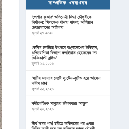
সাম্প্রতিক খবরাখবর
‘প্রেশার কুকার’ অভিনেত্রী স্নিগ্ধা চৌধুরীকে
নির্যাতন: খিলক্ষেত থানায় মামলা, আশিয়ান
চেয়ারম্যানের অস্বীকার
জুলাই ২৭, ২০২৬
ভেনিস চলচ্চিত্র উৎসবে বাংলাদেশের ইতিহাস,
প্রতিযোগিতা বিভাগে রুবাইয়াত হোসেনের ‘দ্য
ডিফিকাল্ট ব্রাইড’
জুলাই ২৩, ২০২৬
‘মাটির ময়না’র সেটে স্যুটেড-বুটেড হয়ে আসেন
করিম চাচা
জুলাই ২২, ২০২৬
নদীকেন্দ্রিক মানুষের জীবনধারা ‘মাস্তুল’
জুলাই ২০, ২০২৬
দীর্ঘ সময় পার্শ্ব চরিত্রে অভিনয়ের পর এবার
মিসির আলী হয়ে মূল ভূমিকায় চঞ্চল চৌধুরী