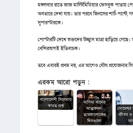
মঙ্গলবার রাতে জাজ মাল্টিমিডিয়ার ফেসবুক পাতায় পো
অবতারে দেখা যায়। তার পরনে জিনসের শার্ট-প্যান্ট,
সুপারস্টারকে।
পোস্টারটি দেখে ভক্তদের উচ্ছ্বাস মাত্রা ছাড়িয়ে গেছ
বেশিরভাগই ইতিবাচক।
তবে এবারই প্রথম নয়, এর আগেও যৌথ প্রযোজনার সিন
এরকম আরো পড়ুন :
বাংলাদেশী সিনেমায়
নাসিমা খানের
ভারত প্রশ্ন
আত্মকথন:
সোমেশ্বর 
তারকালোকের
জীবন ও 
দিনগুলো
আ