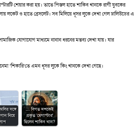
স্টারটি শেয়ার করা হয়। তাতে পিস্তল হাতে শাকিব খানকে রাগী যুবকের
 গলায় লকেট ও হাতে ব্রেসলেট। সব মিলিয়ে ধূসর লুকে দেখা গেল ঢালিউডের 
ে। সামাজিক যোগাযোগ মাধ্যমে নানান ধরনের মন্তব্য দেখা যায়। যার
েমা ‘শিকারি’তে এমন ধূসর লুকে কিং খানকে দেখা গেছে।
অলির সঙ্গে
… বিগত দশকেই
গান নিয়ে
প্রকৃত 'মেগাস্টার'
লাপ
ছিলেন শাকিব খান?