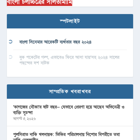
বাংলা চলচ্চিত্রের সালতামামি
স্পটলাইট
বাংলা সিনেমার আরেকটি ব্যর্থতার বছর ২০২৪
বুক পকেটের গল্প, এভাবেও ফিরে আসা যায়’সহ ২০২৪ সালের
পছন্দের দশ নাটক
সাম্প্রতিক খবরাখবর
‘কাগজের নৌকা’র ষাট বছর— যেভাবে প্রেরণা হয়ে আছেন অভিনেত্রী ও
ব্যক্তি সুচন্দা
আগস্ট ৫, ২০২৬
পুলসিরাত নাকি খলনায়ক: ভিকির পরিচালনায় নিশোর বিপরীতে তমা