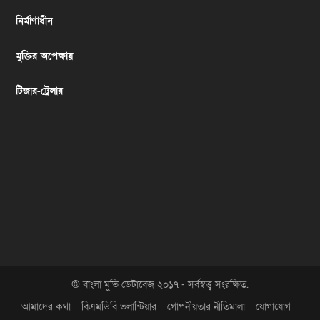
নির্মাণাধীন
মুক্তির অপেক্ষায়
টিজার-ট্রেলার
© বাংলা মুভি ডেটাবেজ ২০১৭ - সর্বস্বত্ত্ব সংরক্ষিত.
আমাদের কথা
বিএমডিবি ভলান্টিয়ার
গোপনীয়তার নীতিমালা
যোগাযোগ