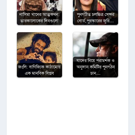
নাসিমা খানের আত্মকথন:
পুনর্গঠিত চলচ্চিত্র সেন্সর
তারকালোকের দিনগুলো
বোর্ড, পুরস্কারের জুরি…
যাদের নিয়ে পরামর্শক ও
জংলি: বাণিজ্যিক কাঠামোয়
অনুদান কমিটির পুনর্গঠন
এক মানবিক বিপ্লব
চান…