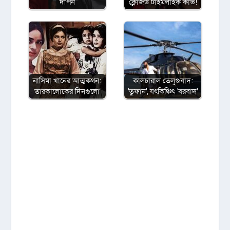
দীপন
ক্লোজড টাইমলাইক কার্ভ!
নাসিমা খানের আত্মকথন:
কালচারাল তেলুগুবাদ:
তারকালোকের দিনগুলো
'তুফান', যৎকিঞ্চিৎ 'বরবাদ'