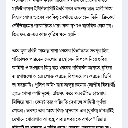
করেননি। এমনকি কক্সবাজারের সি-গাল হোটেলের বাইরে
মাউন্ট রয়েল ইউনিভার্সিটি তৈরি করে অসংখ্য ছাত্র-ছাত্রী নিয়ে
বিশ্বাসযোগ্য ভাবেই সবকিছু দেখাতে চেয়েছেন তিনি। ক্রিকেট
স্টেডিয়ামের গ্যালারিতে ধারণ করা দৃশ্যও বাস্তবিক লেগেছে।
ভিএফএক্স-এর কাজ কৃত্রিম মনে হয়নি।
তবে মূল ছবিই যেহেতু নানা ধরনের বিভ্রান্তিতে ভরপুর ছিল,
পরিচালক পারতেন দেলোয়ার হোসেন দিলকে নিয়ে ছবির
কাহিনী ও সংলাপে কিছু বড় ধরনের পরিবর্তন আনতে, যুক্তির
জায়গাগুলো আরো পোক্ত করতে, বিশ্বাসযোগ্য করতে। তিনি
তা করেননি। পুলিশ কমিশনার আব্দুর রহমান (আশীষ বিদ্যার্থী)
হাতে গোনা ক’টি দৃশ্যে অভিনয় করে পরবর্তীতে হাওয়ায়
মিলিয়ে যান। কেন? তার পরিণতি দেখালে কাহিনী পূর্ণতা
পেতো। অবশ্য তার মেয়ে রিয়া/ মুসকান-এর (বুবলি) চরিত্রটিই
যেখানে ধোঁয়াশায় আচ্ছন্ন, বাবার খবর কে রাখবে? রিয়ার
চরিত্রটি না থাকলে এ ছবির গল্পে কোনো হেরফের হতো না।