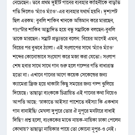
নেচেছেন। তবে প্রথম দুইটি গানের ব্যবহার কাহিনীকে বাড়তি
গতি দিলেও ‘ম্যাঁও ম্যাঁও’-এর ব্যবহার যথার্থ হয়নি। দৃশ্যপট
ছিল এরকম: বুবলি শাকিব খানকে অভিমান করে মারছেন,
গ্যংস্টার শাকিব আহ্লাদিত হয়ে বন্ধু সম্রাটকে বলছেন-বুবলি
তাকে মারছেন। সম্রাট প্রত্যুত্তরে বলেন: বিয়ের আগেই এমন,
বিয়ের পর বুঝবে ঠ্যালা। এই সংলাপের সাথে ‘ম্যাঁও ম্যাঁও’
শব্দের কোনোভাবে সংযোগ করে মজা করা যেতো। সংলাপ
শেষ হবার সাথে সাথে গান শুরু হলে গল্পের গতি বাধাগ্রস্ত
হতো না। এখানে গানের আগে কয়েক সেকেন্ডের জন্য
ক্যামেরা ফ্রিজ হয়ে থাকাটা কিছু সময়ের জন্য গল্প ঝুলিয়ে
দিয়েছে। তাছাড়া ব্যংককে চিত্রায়িত এই গানের কথা নিয়েও
আপত্তি আছে: ‘ঢাকাতে আইস্যা পাশেতে বইস্যা কি একখান
গান বানাইছি/ মেঘলা দুপুরে তোর ঐ নুপূরে মনটারে বাধাই
দিছি’! প্রশ্ন হলো, ব্যংককের মাঝে নায়ক-নায়িকা ঢাকা পেলেন
কোথায়? তাছাড়া নায়িকার পায়ে তো কোনো নূপুর-ও নেই।