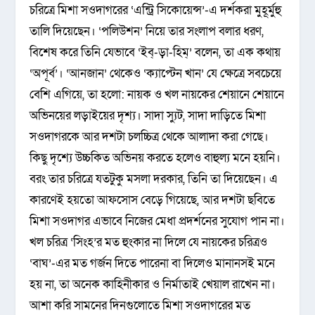
চরিত্রে মিশা সওদাগরের ‘এন্ট্রি সিকোয়েন্স’-এ দর্শকরা মুহূর্মুহু
তালি দিয়েছেন। ‘পলিউশন’ নিয়ে তার সংলাপ বলার ধরণ,
বিশেষ করে তিনি যেভাবে ‘ইব্-ড়া-হিম্’ বলেন, তা এক কথায়
‘অপূর্ব’। ‘আনজান’ থেকেও ‘ক্যাপ্টেন খান’ যে ক্ষেত্রে সবচেয়ে
বেশি এগিয়ে, তা হলো: নায়ক ও খল নায়কের শেয়ানে শেয়ানে
অভিনয়ের লড়াইয়ের দৃশ্য। সাদা স্যুট, সাদা দাড়িতে মিশা
সওদাগরকে আর দশটা চলচ্চিত্র থেকে আলাদা করা গেছে।
কিছু দৃশ্যে উচ্চকিত অভিনয় করতে হলেও বাহুল্য মনে হয়নি।
বরং তার চরিত্রে যতটুকু মসলা দরকার, তিনি তা দিয়েছেন। এ
কারণেই হয়তো আফসোস বেড়ে গিয়েছে, আর দশটা ছবিতে
মিশা সওদাগর এভাবে নিজের মেধা প্রদর্শনের সুযোগ পান না।
খল চরিত্র ‘সিংহ’র মত হুংকার না দিলে যে নায়কের চরিত্রও
‘বাঘ’-এর মত গর্জন দিতে পারেনা বা দিলেও মানানসই মনে
হয় না, তা অনেক কাহিনীকার ও নির্মাতাই খেয়াল রাখেন না।
আশা করি সামনের দিনগুলোতে মিশা সওদাগরের মত