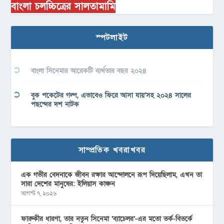
বাংলা চলচ্চিত্রের সালতামামি
স্পটলাইট
বাংলা সিনেমার আরেকটি ব্যর্থতার বছর ২০২৪
বুক পকেটের গল্প, এভাবেও ফিরে আসা যায়’সহ ২০২৪ সালের
পছন্দের দশ নাটক
সাম্প্রতিক খবরাখবর
এক গভীর বেদনাকে জীবন রক্ষার আন্দোলনে রূপ দিয়েছিলাম, এখন তা
সারা দেশের মানুষের: ইলিয়াস কাঞ্চন
আগস্ট ৭, ২০২৬
ফারুকীর ধারণা, তার নতুন সিনেমা ‘ব্যাচেলর’-এর মতো তর্ক-বিতর্কে