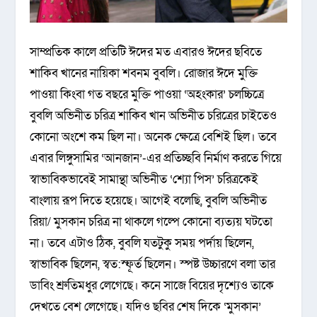
সাম্প্রতিক কালে প্রতিটি ঈদের মত এবারও ঈদের ছবিতে
শাকিব খানের নায়িকা শবনম বুবলি। রোজার ঈদে মুক্তি
পাওয়া কিংবা গত বছরে মুক্তি পাওয়া ‘অহংকার’ চলচ্চিত্রে
বুবলি অভিনীত চরিত্র শাকিব খান অভিনীত চরিত্রের চাইতেও
কোনো অংশে কম ছিল না। অনেক ক্ষেত্রে বেশিই ছিল। তবে
এবার লিঙ্গুসামির ‘আনজান’-এর প্রতিচ্ছবি নির্মাণ করতে গিয়ে
স্বাভাবিকভাবেই সামান্থা অভিনীত ‘শ্যো পিস’ চরিত্রকেই
বাংলায় রূপ দিতে হয়েছে। আগেই বলেছি, বুবলি অভিনীত
রিয়া/ মুসকান চরিত্র না থাকলে গল্পে কোনো ব্যত্যয় ঘটতো
না। তবে এটাও ঠিক, বুবলি যতটুকু সময় পর্দায় ছিলেন,
স্বাভাবিক ছিলেন, স্বত:স্ফূর্ত ছিলেন। স্পষ্ট উচ্চারণে বলা তার
ডাবিং শ্রুতিমধুর লেগেছে। কনে সাজে বিয়ের দৃশ্যেও তাকে
দেখতে বেশ লেগেছে। যদিও ছবির শেষ দিকে ‘মুসকান’