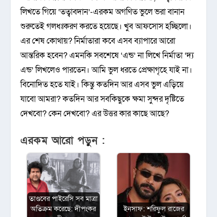
লিখতে গিয়ে ‘তত্বাবদান’-এরকম অগণিত ভুলে ভরা বানান
শুরুতেই গলধঃকরণ করতে হয়েছে। খুব আফসোস হচ্ছিলো।
এর শেষ কোথায়? নির্মাতারা কবে এসব ব্যাপারে আরো
আন্তরিক হবেন? এমনকি সবশেষে ‘এন্ড’ না লিখে নির্মাতা ‘দ্য
এন্ড’ লিখলেও পারতেন। আমি ভুল ধরতে প্রেক্ষাগৃহে যাই না।
বিনোদিত হতে যাই। কিন্তু কতদিন আর এসব ভুল এড়িয়ে
যাবো আমরা? কতদিন আর সবকিছুকে ক্ষমা সুন্দর দৃষ্টিতে
দেখবো? কেন দেখবো? এর উত্তর কার কাছে আছে?
এরকম আরো পড়ুন :
তাণ্ডবের পাইরেসি সব মাত্রা
অতিক্রম করেছে: দীপংকর
ইনসাফ: শরিফুল রাজের