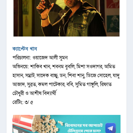
ক্যাপ্টেন খান
পরিচালনা: ওয়াজেদ আলী সুমন
অভিনয়ে: শাকিব খান, শবনম বুবলি, মিশা সওদাগর, অমিত
হাসান, সম্রাট, সাদেক বাচ্চু, ডন, শিবা শানু, ডিজে সোহেল, যাদু
আজাদ, সুব্রত, কমল পাটেকার, ববি, সুমিত গাঙ্গুলি, রিফাত
চৌধুরী ও আশীষ বিদ্যার্থী
রেটিং: ৩/ ৫