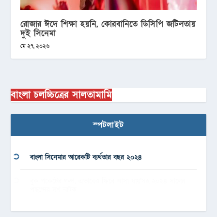
রোজার ঈদে শিক্ষা হয়নি, কোরবানিতে ডিসিপি জটিলতায়
দুই সিনেমা
মে ২৭, ২০২৬
বাংলা চলচ্চিত্রের সালতামামি
স্পটলাইট
বাংলা সিনেমার আরেকটি ব্যর্থতার বছর ২০২৪
বুক পকেটের গল্প, এভাবেও ফিরে আসা যায়’সহ ২০২৪ সালের
পছন্দের দশ নাটক