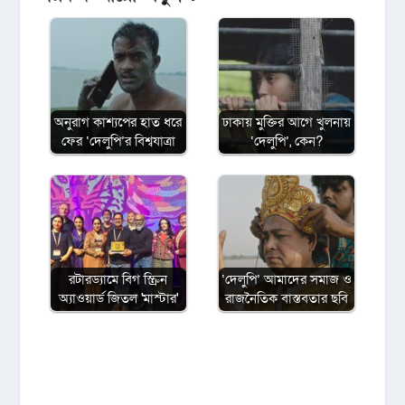
অনুরাগ কাশ্যপের হাত ধরে
ঢাকায় মুক্তির আগে খুলনায়
ফের ‘দেলুপি’র বিশ্বযাত্রা
‘দেলুপি’, কেন?
রটারড্যামে বিগ স্ক্রিন
‘দেলুপি’ আমাদের সমাজ ও
অ্যাওয়ার্ড জিতল 'মাস্টার'
রাজনৈতিক বাস্তবতার ছবি