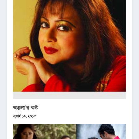
অঞ্জনা’র কষ্ট
জুলাই ১৯, ২০১৩