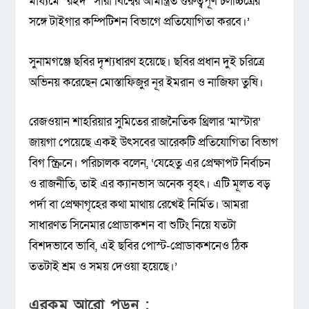
মাধ্যমে “রইদ” সারা বিশ্বের আমন্ত্রিত গুরুত্বপূর্ণ চলচ্চিত্রের
সঙ্গে টাইগার কম্পিটিশন বিভাগে প্রতিযোগিতা করবে।’
সুনামগঞ্জে ছবির দৃশ্যধারণ হয়েছে। ছবির প্রধান দুই চরিত্রে
অভিনয় করেছেন মোস্তাফিজুর নূর ইমরান ও নাজিফা তুষি।
রেজওয়ান শাহরিয়ার সুমিতের রাজনৈতিক থ্রিলার ‘মাস্টার’
জায়গা পেয়েছে একই উৎসবের আরেকটি প্রতিযোগিতা বিভাগ
বিগ স্ক্রিনে। পরিচালক বলেন, ‘যেহেতু এর প্রেক্ষাপট নির্বাচন
ও রাজনীতি, তাই এর ক্যানভাস অনেক বৃহৎ। এটি মূলত বড়
পর্দা বা প্রেক্ষাগৃহের কথা মাথায় রেখেই নির্মিত। আমরা
সাধারণত সিনেমার প্রোডাকশন বা শুটিং নিয়ে যতটা
বিশদভাবে ভাবি, এই ছবির পোস্ট-প্রোডাকশনেও ঠিক
ততটাই শ্রম ও সময় দেওয়া হয়েছে।’
এরকম আরো পড়ুন :