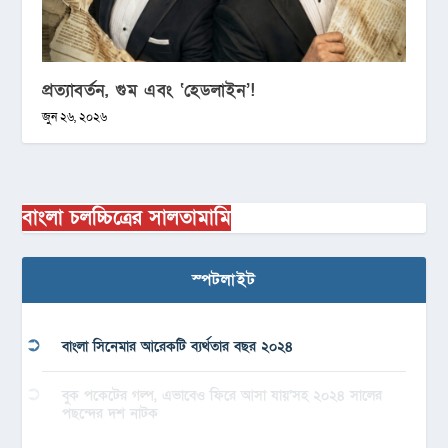
প্রত্যাবর্তন, গুম এবং ‘হেডলাইন’!
জুন ২৬, ২০২৬
বাংলা চলচ্চিত্রের সালতামামি
স্পটলাইট
বাংলা সিনেমার আরেকটি ব্যর্থতার বছর ২০২৪
বুক পকেটের গল্প, এভাবেও ফিরে আসা যায়’সহ ২০২৪ সালের
পছন্দের দশ নাটক