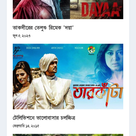
তাকদীরের তেলুগু রিমেক ‘দয়া’
জুন ৫, ২০২৩
টেলিভিশনে ভালোবাসার চলচ্চিত্র
ফেব্রুয়ারি ১৪, ২০১৫