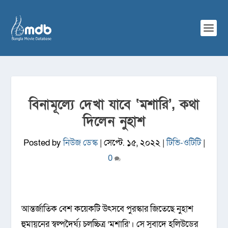
বিনামূল্যে দেখা যাবে ‘মশারি’, কথা
দিলেন নুহাশ
Posted by
নিউজ ডেস্ক
|
সেপ্টে. ১৫, ২০২২
|
টিভি-ওটিটি
|
0
আন্তর্জাতিক বেশ কয়েকটি উৎসবে পুরস্কার জিতেছে নুহাশ
হুমায়ূনের স্বল্পদৈর্ঘ্য চলচ্চিত্র ‘মশারি’। সে সুবাদে হলিউডের