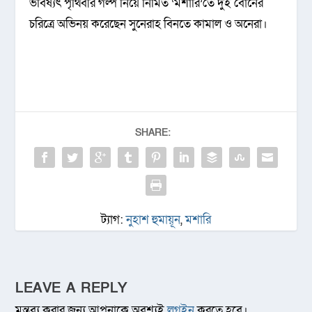
ভবিষ্যৎ পৃথিবীর গল্প নিয়ে নির্মিত ‘মশারি’তে দুই বোনের
চরিত্রে অভিনয় করেছেন সুনেরাহ বিনতে কামাল ও অনেরা।
SHARE:
ট্যাগ:
নুহাশ হুমায়ূন
,
মশারি
LEAVE A REPLY
মন্তব্য করার জন্য আপনাকে অবশ্যই
লগইন
করতে হবে।