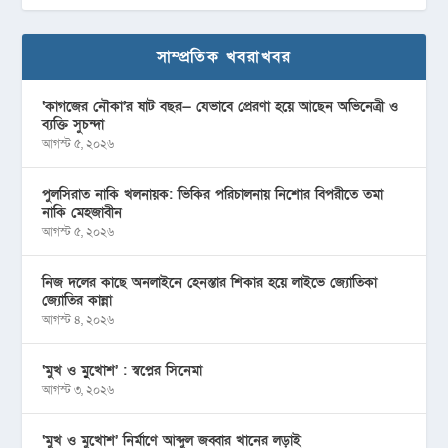
সাম্প্রতিক খবরাখবর
‘কাগজের নৌকা’র ষাট বছর— যেভাবে প্রেরণা হয়ে আছেন অভিনেত্রী ও
ব্যক্তি সুচন্দা
আগস্ট ৫, ২০২৬
পুলসিরাত নাকি খলনায়ক: ভিকির পরিচালনায় নিশোর বিপরীতে তমা
নাকি মেহজাবীন
আগস্ট ৫, ২০২৬
নিজ দলের কাছে অনলাইনে হেনস্তার শিকার হয়ে লাইভে জ্যোতিকা
জ্যোতির কান্না
আগস্ট ৪, ২০২৬
‘মুখ ও মু্খোশ’ : স্বপ্নের সিনেমা
আগস্ট ৩, ২০২৬
‘মুখ ও মুখোশ’ নির্মাণে আব্দুল জব্বার খানের লড়াই