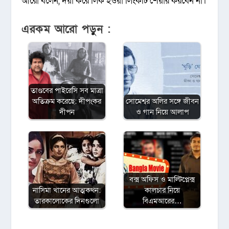
আরো বলেন, দয়া করে লিক হওয়া লিংকটি শেয়ার করবেন না।
এরকম আরো পড়ুন :
তাণ্ডবের পাইরেসি সব মাত্রা
অতিক্রম করেছে: দীপংকর
সোমেশ্বর অলির সঙ্গে জীবন
দীপন
ও গান নিয়ে আলাপ
বক্স অফিস ও মাল্টিপ্লেক্স
নাসিমা খানের আত্মকথন:
কালচার নিয়ে
তারকালোকের দিনগুলো
বিএমআরের…