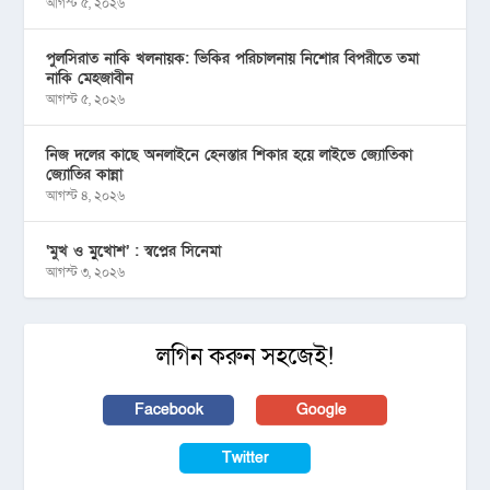
আগস্ট ৫, ২০২৬
পুলসিরাত নাকি খলনায়ক: ভিকির পরিচালনায় নিশোর বিপরীতে তমা
নাকি মেহজাবীন
আগস্ট ৫, ২০২৬
নিজ দলের কাছে অনলাইনে হেনস্তার শিকার হয়ে লাইভে জ্যোতিকা
জ্যোতির কান্না
আগস্ট ৪, ২০২৬
‘মুখ ও মু্খোশ’ : স্বপ্নের সিনেমা
আগস্ট ৩, ২০২৬
লগিন করুন সহজেই!
Facebook
Google
Twitter