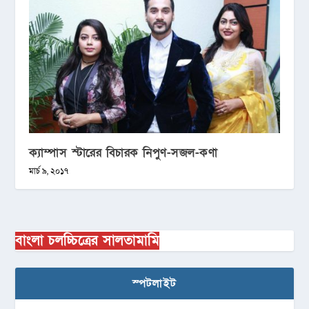
ক্যাম্পাস স্টারের বিচারক নিপুণ-সজল-কণা
মার্চ ৯, ২০১৭
বাংলা চলচ্চিত্রের সালতামামি
স্পটলাইট