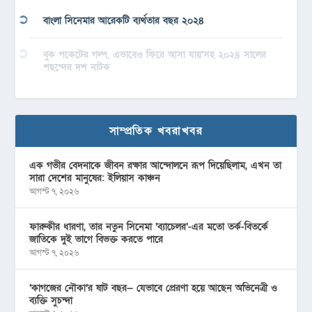
বাংলা সিনেমার আরেকটি ব্যর্থতার বছর ২০২৪
বুক পকেটের গল্প, এভাবেও ফিরে আসা যায়’সহ ২০২৪ সালের
পছন্দের দশ নাটক
সাম্প্রতিক খবরাখবর
এক গভীর বেদনাকে জীবন রক্ষার আন্দোলনে রূপ দিয়েছিলাম, এখন তা
সারা দেশের মানুষের: ইলিয়াস কাঞ্চন
আগস্ট ৭, ২০২৬
ফারুকীর ধারণা, তার নতুন সিনেমা ‘ব্যাচেলর’-এর মতো তর্ক-বিতর্কে
জাতিকে দুই ভাগে বিভক্ত করতে পারে
আগস্ট ৭, ২০২৬
‘কাগজের নৌকা’র ষাট বছর— যেভাবে প্রেরণা হয়ে আছেন অভিনেত্রী ও
ব্যক্তি সুচন্দা