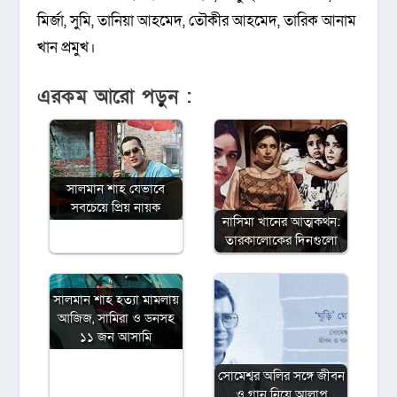
মির্জা, সুমি, তানিয়া আহমেদ, তৌকীর আহমেদ, তারিক আনাম
খান প্রমুখ।
এরকম আরো পড়ুন :
সালমান শাহ যেভাবে
সবচেয়ে প্রিয় নায়ক
নাসিমা খানের আত্মকথন:
তারকালোকের দিনগুলো
সালমান শাহ হত্যা মামলায়
আজিজ, সামিরা ও ডনসহ
১১ জন আসামি
সোমেশ্বর অলির সঙ্গে জীবন
ও গান নিয়ে আলাপ