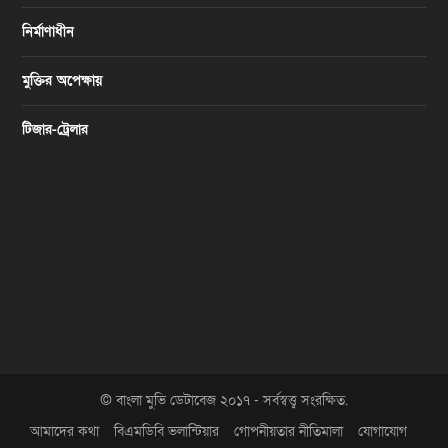
নির্মাণাধীন
মুক্তির অপেক্ষায়
টিজার-ট্রেলার
© বাংলা মুভি ডেটাবেজ ২০১৭ - সর্বস্বত্ত্ব সংরক্ষিত.
আমাদের কথা
বিএমডিবি ভলান্টিয়ার
গোপনীয়তার নীতিমালা
যোগাযোগ