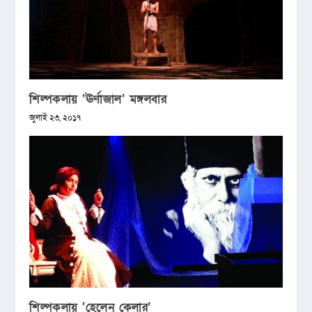
শিল্পকলায় ‘ঊর্ণাজাল’ মঙ্গলবার
জুলাই ২৩, ২০১৭
শিল্পকলায় ‘হেলেন কেলার’