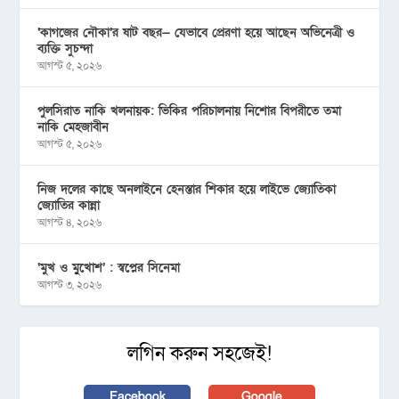
‘কাগজের নৌকা’র ষাট বছর— যেভাবে প্রেরণা হয়ে আছেন অভিনেত্রী ও
ব্যক্তি সুচন্দা
আগস্ট ৫, ২০২৬
পুলসিরাত নাকি খলনায়ক: ভিকির পরিচালনায় নিশোর বিপরীতে তমা
নাকি মেহজাবীন
আগস্ট ৫, ২০২৬
নিজ দলের কাছে অনলাইনে হেনস্তার শিকার হয়ে লাইভে জ্যোতিকা
জ্যোতির কান্না
আগস্ট ৪, ২০২৬
‘মুখ ও মু্খোশ’ : স্বপ্নের সিনেমা
আগস্ট ৩, ২০২৬
লগিন করুন সহজেই!
Facebook
Google