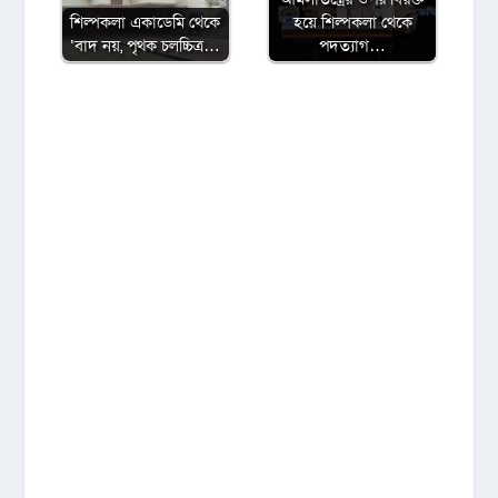
শিল্পকলা একাডেমি থেকে
হয়ে শিল্পকলা থেকে
‘বাদ নয়, পৃথক চলচ্চিত্র…
পদত্যাগ…