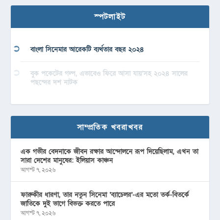
স্পটলাইট
বাংলা সিনেমার আরেকটি ব্যর্থতার বছর ২০২৪
বুক পকেটের গল্প, এভাবেও ফিরে আসা যায়’সহ ২০২৪ সালের
পছন্দের দশ নাটক
সাম্প্রতিক খবরাখবর
এক গভীর বেদনাকে জীবন রক্ষার আন্দোলনে রূপ দিয়েছিলাম, এখন তা
সারা দেশের মানুষের: ইলিয়াস কাঞ্চন
আগস্ট ৭, ২০২৬
ফারুকীর ধারণা, তার নতুন সিনেমা ‘ব্যাচেলর’-এর মতো তর্ক-বিতর্কে
জাতিকে দুই ভাগে বিভক্ত করতে পারে
আগস্ট ৭, ২০২৬