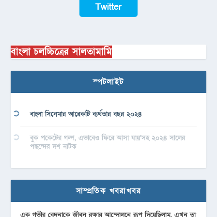
Twitter
বাংলা চলচ্চিত্রের সালতামামি
স্পটলাইট
বাংলা সিনেমার আরেকটি ব্যর্থতার বছর ২০২৪
বুক পকেটের গল্প, এভাবেও ফিরে আসা যায়’সহ ২০২৪ সালের
পছন্দের দশ নাটক
সাম্প্রতিক খবরাখবর
এক গভীর বেদনাকে জীবন রক্ষার আন্দোলনে রূপ দিয়েছিলাম, এখন তা