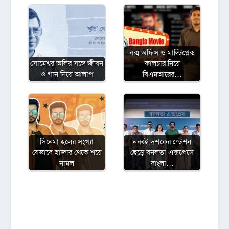
বক্স অফিস ও মাল্টিপ্লেক্স
সোমেশ্বর অলির সঙ্গে জীবন
কালচার নিয়ে
ও গান নিয়ে আলাপ
বিএমআরের…
সিনেমা হলের সংখ্যা
নব্বই দশকের স্টেশন
যেভাবে হাজার থেকে শয়ে
ছেড়ে বনলতা এক্সপ্রেসে
নামল
বাংলা…