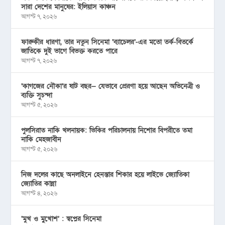
সারা দেশের মানুষের: ইলিয়াস কাঞ্চন
আগস্ট ৭, ২০২৬
ফারুকীর ধারণা, তার নতুন সিনেমা ‘ব্যাচেলর’-এর মতো তর্ক-বিতর্কে
জাতিকে দুই ভাগে বিভক্ত করতে পারে
আগস্ট ৭, ২০২৬
‘কাগজের নৌকা’র ষাট বছর— যেভাবে প্রেরণা হয়ে আছেন অভিনেত্রী ও
ব্যক্তি সুচন্দা
আগস্ট ৫, ২০২৬
পুলসিরাত নাকি খলনায়ক: ভিকির পরিচালনায় নিশোর বিপরীতে তমা
নাকি মেহজাবীন
আগস্ট ৫, ২০২৬
নিজ দলের কাছে অনলাইনে হেনস্তার শিকার হয়ে লাইভে জ্যোতিকা
জ্যোতির কান্না
আগস্ট ৪, ২০২৬
‘মুখ ও মু্খোশ’ : স্বপ্নের সিনেমা