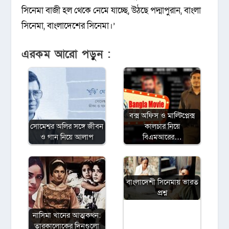
সিনেমা বাজী হল থেকে নেমে যাচ্ছে, উঠছে পদ্মাপুরান, বাংলা
সিনেমা, বাংলাদেশের সিনেমা।’
এরকম আরো পড়ুন :
বক্স অফিস ও মাল্টিপ্লেক্স
সোমেশ্বর অলির সঙ্গে জীবন
কালচার নিয়ে
ও গান নিয়ে আলাপ
বিএমআরের…
বাংলাদেশী সিনেমায় ভারত
প্রশ্ন
নাসিমা খানের আত্মকথন:
তারকালোকের দিনগুলো