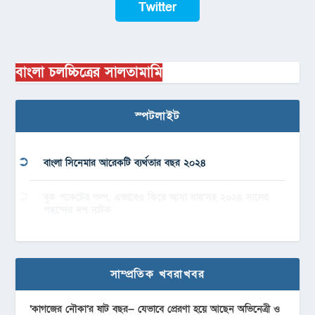
Twitter
বাংলা চলচ্চিত্রের সালতামামি
স্পটলাইট
বাংলা সিনেমার আরেকটি ব্যর্থতার বছর ২০২৪
বুক পকেটের গল্প, এভাবেও ফিরে আসা যায়’সহ ২০২৪ সালের
পছন্দের দশ নাটক
সাম্প্রতিক খবরাখবর
‘কাগজের নৌকা’র ষাট বছর— যেভাবে প্রেরণা হয়ে আছেন অভিনেত্রী ও