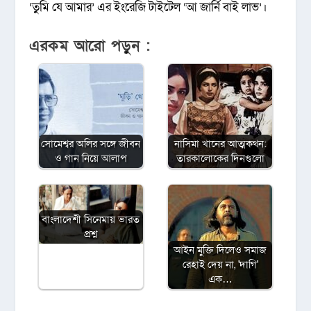
‘তুমি যে আমার’ এর ইংরেজি টাইটেল ‘আ জার্নি বাই লাভ’।
এরকম আরো পড়ুন :
সোমেশ্বর অলির সঙ্গে জীবন
নাসিমা খানের আত্মকথন:
ও গান নিয়ে আলাপ
তারকালোকের দিনগুলো
বাংলাদেশী সিনেমায় ভারত
প্রশ্ন
আইন মুক্তি দিলেও সমাজ
রেহাই দেয় না, 'দাগি'
এক…