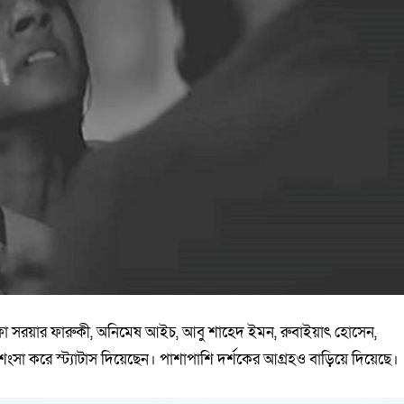
োস্তফা সরয়ার ফারুকী, অনিমেষ আইচ, আবু শাহেদ ইমন, রুবাইয়াৎ হোসেন,
ংসা করে স্ট্যাটাস দিয়েছেন। পাশাপাশি দর্শকের আগ্রহও বাড়িয়ে দিয়েছে।