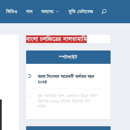
ভিডিও
গান
অন্যান্য
মুভি ডেটাবেজ
বাংলা চলচ্চিত্রের সালতামামি
স্পটলাইট
বাংলা সিনেমার আরেকটি ব্যর্থতার বছর
২০২৪
বুক পকেটের গল্প, এভাবেও ফিরে আসা
যায়’সহ ২০২৪ সালের পছন্দের দশ
নাটক