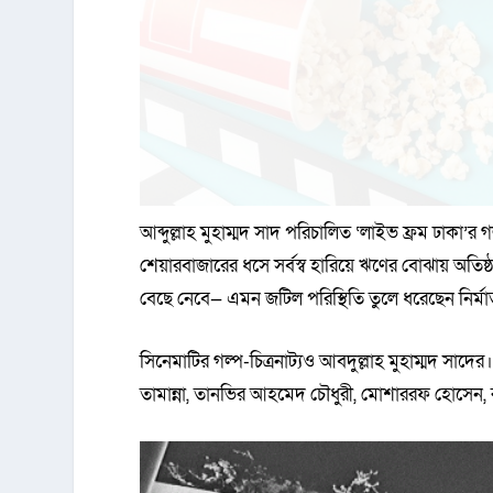
আব্দুল্লাহ মুহাম্মদ সাদ পরিচালিত ‘লাইভ ফ্রম ঢাকা’
শেয়ারবাজারের ধসে সর্বস্ব হারিয়ে ঋণের বোঝায় অতি
বেছে নেবে— এমন জটিল পরিস্থিতি তুলে ধরেছেন নির্মা
সিনেমাটির গল্প-চিত্রনাট্যও আবদুল্লাহ মুহাম্মদ স
তামান্না, তানভির আহমেদ চৌধুরী, মোশাররফ হোসেন, 