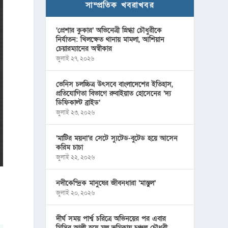
সাম্প্রতিক খবরাখবর
‘প্রেশার কুকার’ অভিনেত্রী স্নিগ্ধা চৌধুরীকে
নির্যাতন: খিলক্ষেত থানায় মামলা, আশিয়ান
চেয়ারম্যানের অস্বীকার
জুলাই ২৭, ২০২৬
ভেনিস চলচ্চিত্র উৎসবে বাংলাদেশের ইতিহাস,
প্রতিযোগিতা বিভাগে রুবাইয়াত হোসেনের ‘দ্য
ডিফিকাল্ট ব্রাইড’
জুলাই ২৩, ২০২৬
‘মাটির ময়না’র সেটে স্যুটেড-বুটেড হয়ে আসেন
করিম চাচা
জুলাই ২২, ২০২৬
নদীকেন্দ্রিক মানুষের জীবনধারা ‘মাস্তুল’
জুলাই ২০, ২০২৬
দীর্ঘ সময় পার্শ্ব চরিত্রে অভিনয়ের পর এবার
মিসির আলী হয়ে মূল ভূমিকায় চঞ্চল চৌধুরী