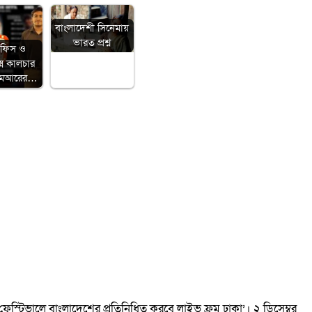
বাংলাদেশী সিনেমায়
ভারত প্রশ্ন
অফিস ও
েক্স কালচার
িএমআরের…
্ম ফেস্টিভালে বাংলাদেশের প্রতিনিধিত্ব করবে লাইভ ফ্রম ঢাকা’। ২ ডিসেম্বর