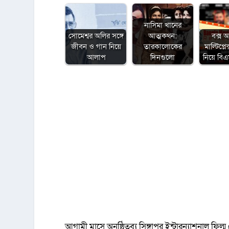
নাসিমা খানের
সোমেশ্বর অলির সঙ্গে
আত্মকথন:
বক্স 
জীবন ও গান নিয়ে
তারকালোকের
মাল্টিপ্ল
আলাপ
দিনগুলো
নিয়ে ব
আগামী মাসে অনুষ্ঠিতব্য সিঙ্গাপুর ইন্টারন্যাশনাল ফিল