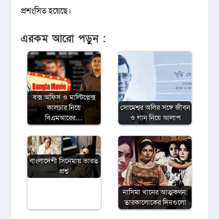
প্রশংসিত হয়েছে।
এরকম আরো পড়ুন :
বক্স অফিস ও মাল্টিপ্লেক্স
কালচার নিয়ে
সোমেশ্বর অলির সঙ্গে জীবন
বিএমআরের…
ও গান নিয়ে আলাপ
বাংলাদেশী সিনেমায় ভারত
প্রশ্ন
নাসিমা খানের আত্মকথন:
তারকালোকের দিনগুলো