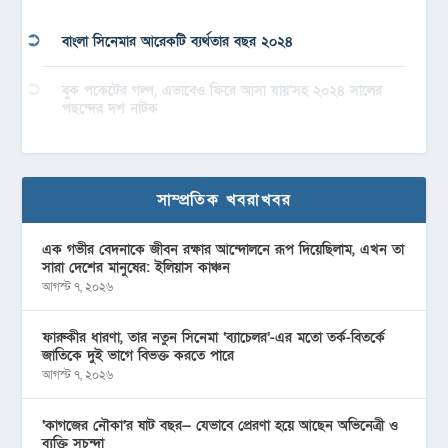
বাংলা সিনেমার আরেকটি ব্যর্থতার বছর ২০২৪
বুক পকেটের গল্প, এভাবেও ফিরে আসা যায়’সহ ২০২৪ সালের
পছন্দের দশ নাটক
সাম্প্রতিক খবরাখবর
এক গভীর বেদনাকে জীবন রক্ষার আন্দোলনে রূপ দিয়েছিলাম, এখন তা
সারা দেশের মানুষের: ইলিয়াস কাঞ্চন
আগস্ট ৭, ২০২৬
ফারুকীর ধারণা, তার নতুন সিনেমা ‘ব্যাচেলর’-এর মতো তর্ক-বিতর্কে
জাতিকে দুই ভাগে বিভক্ত করতে পারে
আগস্ট ৭, ২০২৬
‘কাগজের নৌকা’র ষাট বছর— যেভাবে প্রেরণা হয়ে আছেন অভিনেত্রী ও
ব্যক্তি সুচন্দা