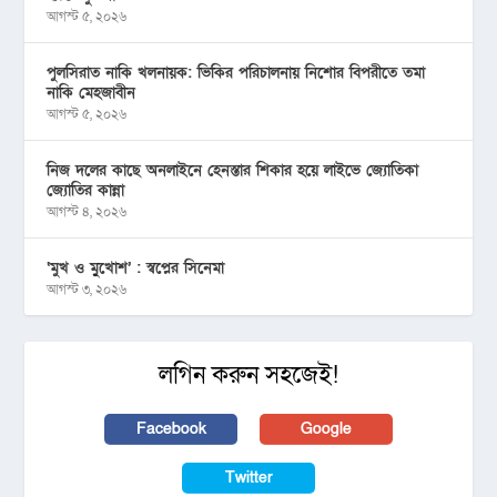
আগস্ট ৫, ২০২৬
পুলসিরাত নাকি খলনায়ক: ভিকির পরিচালনায় নিশোর বিপরীতে তমা
নাকি মেহজাবীন
আগস্ট ৫, ২০২৬
নিজ দলের কাছে অনলাইনে হেনস্তার শিকার হয়ে লাইভে জ্যোতিকা
জ্যোতির কান্না
আগস্ট ৪, ২০২৬
‘মুখ ও মু্খোশ’ : স্বপ্নের সিনেমা
আগস্ট ৩, ২০২৬
লগিন করুন সহজেই!
Facebook
Google
Twitter