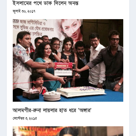
ইসলামের পথে ডাক দিলেন অনন্ত
জুলাই ৩০, ২০১৭
আলমগীর-রুনা লায়লার হাত ধরে ‘অঙ্গার’
সেপ্টেম্বর ৩, ২০১৫