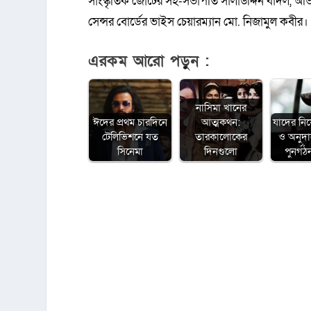
সাংস্কৃতিক জোটের সহ-সভাপতি সালাউদ্দিন বাদল, অভিন
সেন্সর বোর্ডের ভাইস চেয়ারম্যান মো. নিজামুল কবীর।
এরকম আরো পড়ুন :
নাসিমা খানের
ঈদের প্রথম চারদিনে
আত্মকথন:
যাদের নিয
টেলিভিশনে যত
তারকালোকের
ও অনুদা
সিনেমা
দিনগুলো
পুনর্গ