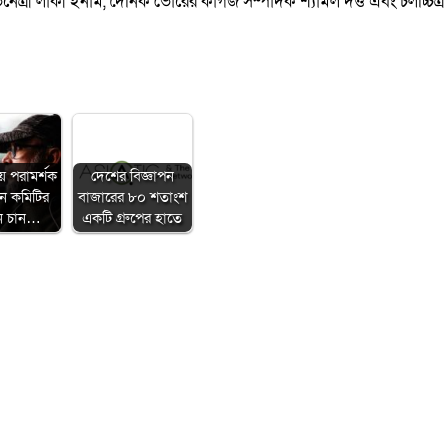
েত্রী লাকী ইনাম, দৈনিক ভোরের কাগজ সম্পাদক শ্যামল দত্ত এবং চলচ্চিত্র
়ে পরামর্শক
দেশের বিজ্ঞাপন
ন কমিটির
বাজারের ৮০ শতাংশ
ঠন চান…
একটি গ্রুপের হাতে