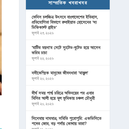
সাম্প্রতিক খবরাখবর
ভেনিস চলচ্চিত্র উৎসবে বাংলাদেশের ইতিহাস,
প্রতিযোগিতা বিভাগে রুবাইয়াত হোসেনের ‘দ্য
ডিফিকাল্ট ব্রাইড’
জুলাই ২৩, ২০২৬
‘মাটির ময়না’র সেটে স্যুটেড-বুটেড হয়ে আসেন
করিম চাচা
জুলাই ২২, ২০২৬
নদীকেন্দ্রিক মানুষের জীবনধারা ‘মাস্তুল’
জুলাই ২০, ২০২৬
দীর্ঘ সময় পার্শ্ব চরিত্রে অভিনয়ের পর এবার
মিসির আলী হয়ে মূল ভূমিকায় চঞ্চল চৌধুরী
জুলাই ২০, ২০২৬
সিনেমায় নামমাত্র, সমিতি পুরোপুরি: এফডিসিতে
পদের জোর, বড় পর্দায় কোথায় তারা?