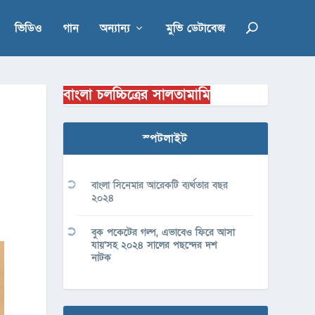
ভিডিও
গান
অন্যান্য
মুভি ডেটাবেজ
বাংলা চলচ্চিত্রের সালতামামি
স্পটলাইট
বাংলা সিনেমার আরেকটি ব্যর্থতার বছর
২০২৪
বুক পকেটের গল্প, এভাবেও ফিরে আসা
যায়’সহ ২০২৪ সালের পছন্দের দশ
নাটক