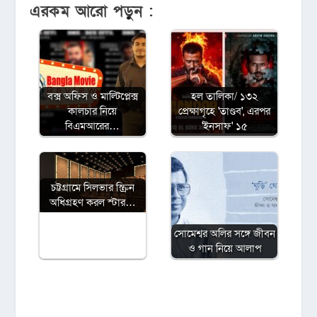
এরকম আরো পড়ুন :
বক্স অফিস ও মাল্টিপ্লেক্স
হল তালিকা/ ১৩২
কালচার নিয়ে
প্রেক্ষাগৃহে 'তাণ্ডব', এরপর
বিএমআরের…
'ইনসাফ' ১৫
চট্টগ্রামে সিলভার স্ক্রিন
অধিগ্রহণ করল স্টার…
সোমেশ্বর অলির সঙ্গে জীবন
ও গান নিয়ে আলাপ