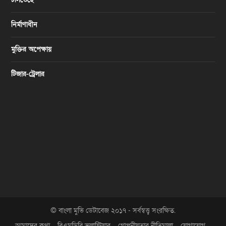
নির্মাণাধীন
মুক্তির অপেক্ষায়
টিজার-ট্রেলার
© বাংলা মুভি ডেটাবেজ ২০১৭ - সর্বস্বত্ত্ব সংরক্ষিত.
আমাদের কথা
বিএমডিবি ভলান্টিয়ার
গোপনীয়তার নীতিমালা
যোগাযোগ