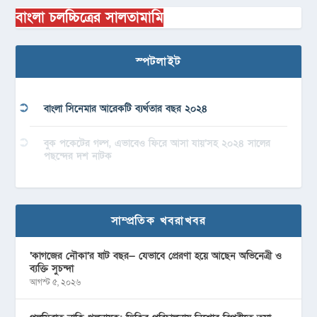
বাংলা চলচ্চিত্রের সালতামামি
স্পটলাইট
বাংলা সিনেমার আরেকটি ব্যর্থতার বছর ২০২৪
বুক পকেটের গল্প, এভাবেও ফিরে আসা যায়’সহ ২০২৪ সালের
পছন্দের দশ নাটক
সাম্প্রতিক খবরাখবর
‘কাগজের নৌকা’র ষাট বছর— যেভাবে প্রেরণা হয়ে আছেন অভিনেত্রী ও
ব্যক্তি সুচন্দা
আগস্ট ৫, ২০২৬