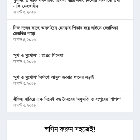
পুলসিরাত নাকি খলনায়ক: ভিকির পরিচালনায় নিশোর বিপরীতে তমা
নাকি মেহজাবীন
আগস্ট ৫, ২০২৬
নিজ দলের কাছে অনলাইনে হেনস্তার শিকার হয়ে লাইভে জ্যোতিকা
জ্যোতির কান্না
আগস্ট ৪, ২০২৬
‘মুখ ও মু্খোশ’ : স্বপ্নের সিনেমা
আগস্ট ৩, ২০২৬
‘মুখ ও মুখোশ’ নির্মাণে আব্দুল জব্বার খানের লড়াই
আগস্ট ৩, ২০২৬
ঐতিহ্য হারিয়ে এক দিনেই বন্ধ ভৈরবের ‘মধুমতি’ ও রংপুরের ‘শাপলা’
আগস্ট ২, ২০২৬
লগিন করুন সহজেই!