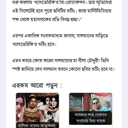
শুরু করলাম ‘ধ্যাৎতেরিকি’র প্রি-প্রোডাকশন। তার স্মৃতিঘেরা
এই সিলেটেই হবে পুরো ছবিটির শুটিং। জাজ মাল্টিমিডিয়ার
পক্ষ থেকে মহানায়কের প্রতি বিনম্র শ্রদ্ধা।“
এরপর একাধিক সংবাদমাধ্যম জানায়, সালমানের বাড়িতে
‘ধ্যাৎতেরিকি’র শুটিং হবে।
এমন খবরে ক্ষোভ করেন সালমানের মা নীলা চৌধুরী! তিনি
স্পষ্ট জানিয়ে দেন সালমান ভবনে কোনো ছবির শুটিং হবে না।
এরকম আরো পড়ুন :
সালমান শাহ যেভাবে
সবচেয়ে প্রিয় নায়ক
নাসিমা খানের আত্মকথন: