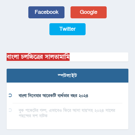
Facebook
Google
Twitter
বাংলা চলচ্চিত্রের সালতামামি
স্পটলাইট
বাংলা সিনেমার আরেকটি ব্যর্থতার বছর ২০২৪
বুক পকেটের গল্প, এভাবেও ফিরে আসা যায়’সহ ২০২৪ সালের
পছন্দের দশ নাটক