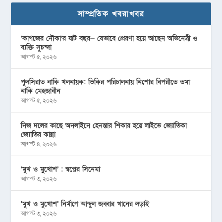
সাম্প্রতিক খবরাখবর
‘কাগজের নৌকা’র ষাট বছর— যেভাবে প্রেরণা হয়ে আছেন অভিনেত্রী ও
ব্যক্তি সুচন্দা
আগস্ট ৫, ২০২৬
পুলসিরাত নাকি খলনায়ক: ভিকির পরিচালনায় নিশোর বিপরীতে তমা
নাকি মেহজাবীন
আগস্ট ৫, ২০২৬
নিজ দলের কাছে অনলাইনে হেনস্তার শিকার হয়ে লাইভে জ্যোতিকা
জ্যোতির কান্না
আগস্ট ৪, ২০২৬
‘মুখ ও মু্খোশ’ : স্বপ্নের সিনেমা
আগস্ট ৩, ২০২৬
‘মুখ ও মুখোশ’ নির্মাণে আব্দুল জব্বার খানের লড়াই
আগস্ট ৩, ২০২৬