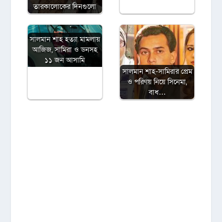
তারকালোকের দিনগুলো
সালমান শাহ হত্যা মামলায়
আজিজ, সামিরা ও ডনসহ
১১ জন আসামি
সালমান শাহ-সামিরার প্রেম
ও পরিণয় নিয়ে সিনেমা,
বাধ…