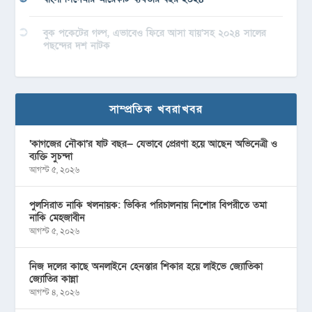
বুক পকেটের গল্প, এভাবেও ফিরে আসা যায়’সহ ২০২৪ সালের
পছন্দের দশ নাটক
সাম্প্রতিক খবরাখবর
‘কাগজের নৌকা’র ষাট বছর— যেভাবে প্রেরণা হয়ে আছেন অভিনেত্রী ও
ব্যক্তি সুচন্দা
আগস্ট ৫, ২০২৬
পুলসিরাত নাকি খলনায়ক: ভিকির পরিচালনায় নিশোর বিপরীতে তমা
নাকি মেহজাবীন
আগস্ট ৫, ২০২৬
নিজ দলের কাছে অনলাইনে হেনস্তার শিকার হয়ে লাইভে জ্যোতিকা
জ্যোতির কান্না
আগস্ট ৪, ২০২৬