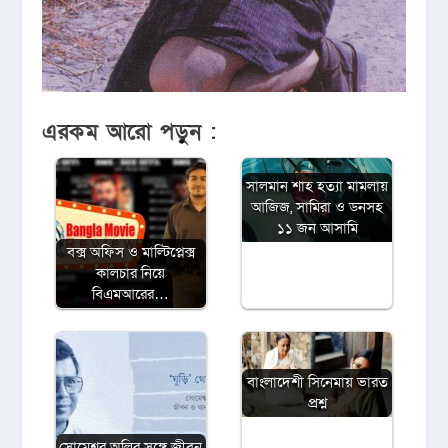
এরকম আরো পড়ুন :
সালমান শাহ হত্যা মামলায়
আজিজ, সামিরা ও ডনসহ
১১ জন আসামি
বক্স অফিস ও মাল্টিপ্লেক্স
কালচার নিয়ে
বিএমআরের…
বাংলাদেশী সিনেমায় ভারত
প্রশ্ন
সোমেশ্বর অলির সঙ্গে জীবন