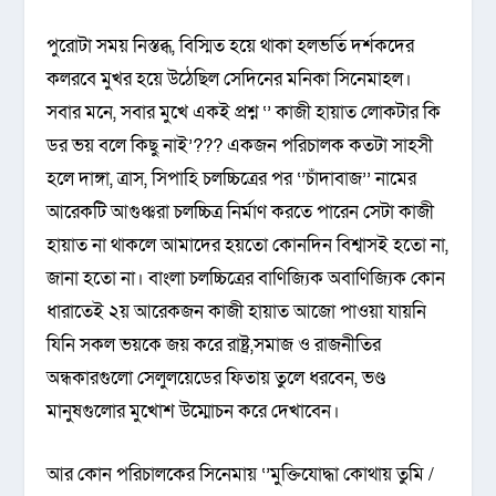
পুরোটা সময় নিস্তব্ধ, বিস্মিত হয়ে থাকা হলভর্তি দর্শকদের
কলরবে মুখর হয়ে উঠেছিল সেদিনের মনিকা সিনেমাহল।
সবার মনে, সবার মুখে একই প্রশ্ন ‘’ কাজী হায়াত লোকটার কি
ডর ভয় বলে কিছু নাই’??? একজন পরিচালক কতটা সাহসী
হলে দাঙ্গা, ত্রাস, সিপাহি চলচ্চিত্রের পর ‘’চাঁদাবাজ’’ নামের
আরেকটি আগুঞ্ঝরা চলচ্চিত্র নির্মাণ করতে পারেন সেটা কাজী
হায়াত না থাকলে আমাদের হয়তো কোনদিন বিশ্বাসই হতো না,
জানা হতো না। বাংলা চলচ্চিত্রের বাণিজ্যিক অবাণিজ্যিক কোন
ধারাতেই ২য় আরেকজন কাজী হায়াত আজো পাওয়া যায়নি
যিনি সকল ভয়কে জয় করে রাষ্ট্র,সমাজ ও রাজনীতির
অন্ধকারগুলো সেলুলয়েডের ফিতায় তুলে ধরবেন, ভণ্ড
মানুষগুলোর মুখোশ উম্মোচন করে দেখাবেন।
আর কোন পরিচালকের সিনেমায় ‘’মুক্তিযোদ্ধা কোথায় তুমি /