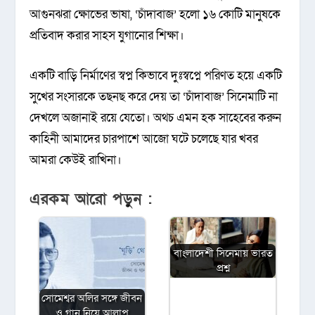
আগুনঝরা ক্ষোভের ভাষা, ‘চাঁদাবাজ’ হলো ১৬ কোটি মানুষকে
প্রতিবাদ করার সাহস যুগানোর শিক্ষা।
একটি বাড়ি নির্মাণের স্বপ্ন কিভাবে দুঃস্বপ্নে পরিণত হয়ে একটি
সুখের সংসারকে তছনছ করে দেয় তা ‘চাঁদাবাজ’ সিনেমাটি না
দেখলে অজানাই রয়ে যেতো। অথচ এমন হক সাহেবের করুন
কাহিনী আমাদের চারপাশে আজো ঘটে চলেছে যার খবর
আমরা কেউই রাখিনা।
এরকম আরো পড়ুন :
বাংলাদেশী সিনেমায় ভারত
প্রশ্ন
সোমেশ্বর অলির সঙ্গে জীবন
ও গান নিয়ে আলাপ