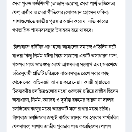
সেরা পুরুষ কণ্ঠশিল্পী (আজাদ রহমান), সেরা পার্শ্ব অভিনেতা
(খল) রাজীব ও সেরা গীতিকার (লোকমান হোসেন ফকির)
শাখাগুলোতে জাতীয় পুরস্কার অর্জন করে যা সত্যিকারের
গণতান্ত্রিক শাসনব্যবস্থার উদাহরন হয়ে থাকবে।
‘চাঁদাবাজ’ ছবিটার প্রাণ হলো আমাদের সমাজে প্রতিদিন ঘটে
যাওয়া কিছু নির্মম ঘটনা নিয়ে সাজানো একটি অসাধারন গল্প,
গল্পের সাথে সামঞ্জস্য রেখে আগুনঝরা সংলাপ এবং সবশেষে
চরিত্রনুযায়ী প্রতিটি চরিত্রকে বাস্তবসম্মত রেখে সবার কাছ
থেকে সেরা অভিনয়টা আদায় করে নেয়া। কাজী হায়াতের
চিরস্মরণীয় চলচ্চিত্রগুলোর মধ্যে গুরুভাই চরিত্রে রাজীব ছিলেন
অসাধারন, নির্মম, ভয়াবহ ও দুর্দান্ত রকমের দারুন যা দাঙ্গার
চলচ্চিত্রের কালুর মতো আরেকটি মনে রাখার মতো চরিত্র।
চাঁদাবাজ চলচ্চিত্রের জন্যই রাজীব দাঙ্গার পর ২য়বার পার্শ্বচরিত্র
(খলনায়ক) শাখায় জাতীয় পুরস্কার লাভ করেছিলেন।পাগল