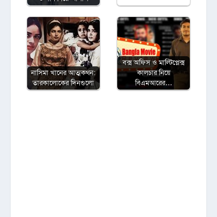
বক্স অফিস ও মাল্টিপ্লেক্স
নাসিমা খানের আত্মকথন:
কালচার নিয়ে
তারকালোকের দিনগুলো
বিএমআরের…