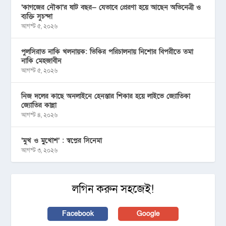
‘কাগজের নৌকা’র ষাট বছর— যেভাবে প্রেরণা হয়ে আছেন অভিনেত্রী ও
ব্যক্তি সুচন্দা
আগস্ট ৫, ২০২৬
পুলসিরাত নাকি খলনায়ক: ভিকির পরিচালনায় নিশোর বিপরীতে তমা
নাকি মেহজাবীন
আগস্ট ৫, ২০২৬
নিজ দলের কাছে অনলাইনে হেনস্তার শিকার হয়ে লাইভে জ্যোতিকা
জ্যোতির কান্না
আগস্ট ৪, ২০২৬
‘মুখ ও মু্খোশ’ : স্বপ্নের সিনেমা
আগস্ট ৩, ২০২৬
লগিন করুন সহজেই!
Facebook
Google