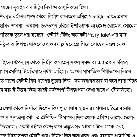
য়েছে। নূর ইমরান মিঠুর নির্মাণে আধুনিকতা ছিল।
শিবব্রত বর্মণের গল্প থেকে নির্মাণ করেছেন অনিমেষ আইচ। এতে প্রধান
হাবিব ভাবনা। অন্যান্য গুরুত্বপূর্ণ চরিত্রে ইশতিয়াক আহমেদ রোমেল, সোহেল
তিকে তুলে ধরা হয়েছে। স্টোরি টেলিং অনেকটা ‘fairy tale’-এর স্বাদ
ান মিঠু-র আধিপত্য থাকলেও একদম ক্লাইমেক্সে গিয়ে সোহেল মণ্ডল চমক
ইনের উপন্যাস থেকে নির্মাণ করেছেন সঞ্জয় সমদ্দার। এর প্রধান চরিত্রে
দুজ্জামান সেলিম, ইমতিয়াজ বর্ষণ, মাহিমা। মেয়ের সামাজিক নির্যাতনের বিচার
াচ্ছে সেটাই ছিল গল্পের চূড়ান্ত দিক। সমাজবাস্তবতায় যা বলে ন্যায় বিচা
মরণই উত্তম কিনা তারই মর্মস্পর্শী উপস্থাপনা দেখা যাবে এ টেলিফিল্মে।
ের লেখা থেকে নির্মাণে ছিলেন কিসলু গোলাম হায়দার। প্রধান চরিত্রে মনোজ
াত হোসেন, সুলতানা মৌ। এ টেলিফিল্মটি মানের দিক থেকে এগিয়ে আগের গুলোর
জিক্যাল। একটা বইকে কেন্দ্র করে অদ্ভুত সব ঘটনা ঘটতে থাকে এবং
াইমেক্সে গিয়ে দর্শক হোঁচট খায়। নির্মাণ ছিল অসাধারণ এবং মনোজ প্রামাণিক এ