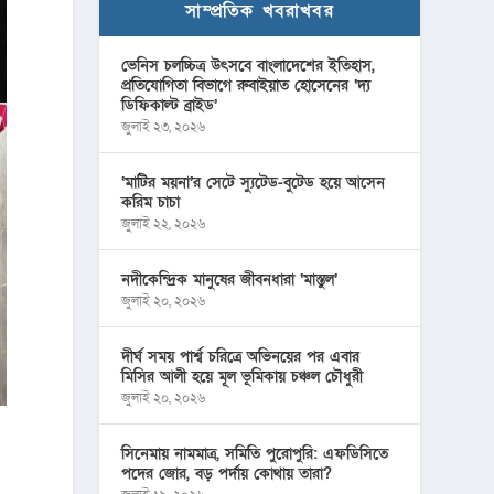
সাম্প্রতিক খবরাখবর
ভেনিস চলচ্চিত্র উৎসবে বাংলাদেশের ইতিহাস,
প্রতিযোগিতা বিভাগে রুবাইয়াত হোসেনের ‘দ্য
ডিফিকাল্ট ব্রাইড’
জুলাই ২৩, ২০২৬
‘মাটির ময়না’র সেটে স্যুটেড-বুটেড হয়ে আসেন
করিম চাচা
জুলাই ২২, ২০২৬
নদীকেন্দ্রিক মানুষের জীবনধারা ‘মাস্তুল’
জুলাই ২০, ২০২৬
দীর্ঘ সময় পার্শ্ব চরিত্রে অভিনয়ের পর এবার
মিসির আলী হয়ে মূল ভূমিকায় চঞ্চল চৌধুরী
জুলাই ২০, ২০২৬
সিনেমায় নামমাত্র, সমিতি পুরোপুরি: এফডিসিতে
পদের জোর, বড় পর্দায় কোথায় তারা?