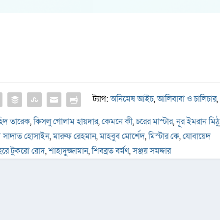
ট্যাগ:
অনিমেষ আইচ
,
আলিবাবা ও চালিচার
,
িদ তারেক
,
কিসলু গোলাম হায়দার
,
কেমনে কী
,
চরের মাস্টার
,
নূর ইমরান মিঠু
ম সাদাত হোসাইন
,
মারুফ রেহমান
,
মাহবুব মোর্শেদ
,
মিস্টার কে
,
যোবায়েদ
রে টুকরো রোদ
,
শাহাদুজ্জামান
,
শিবব্রত বর্মণ
,
সঞ্জয় সমদ্দার