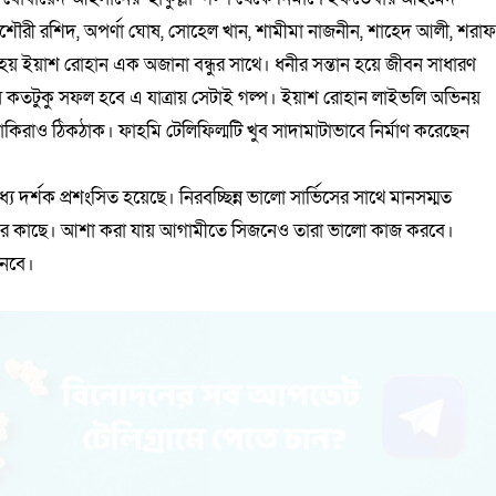
রে মিশৌরী রশিদ, অপর্ণা ঘোষ, সোহেল খান, শামীমা নাজনীন, শাহেদ আলী, শরা
 হয় ইয়াশ রোহান এক অজানা বন্ধুর সাথে। ধনীর সন্তান হয়ে জীবন সাধারণ
 কতটুকু সফল হবে এ যাত্রায় সেটাই গল্প। ইয়াশ রোহান লাইভলি অভিনয়
কিরাও ঠিকঠাক। ফাহমি টেলিফিল্মটি খুব সাদামাটাভাবে নির্মাণ করেছেন
 দর্শক প্রশংসিত হয়েছে। নিরবচ্ছিন্ন ভালো সার্ভিসের সাথে মানসম্মত
তাদের কাছে। আশা করা যায় আগামীতে সিজনেও তারা ভালো কাজ করবে।
নেবে।