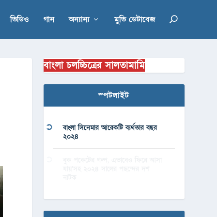
ভিডিও
গান
অন্যান্য
মুভি ডেটাবেজ
বাংলা চলচ্চিত্রের সালতামামি
স্পটলাইট
বাংলা সিনেমার আরেকটি ব্যর্থতার বছর
২০২৪
বুক পকেটের গল্প, এভাবেও ফিরে আসা
যায়’সহ ২০২৪ সালের পছন্দের দশ
নাটক