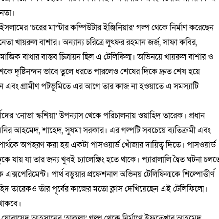
নেতা।
 ইসলামের ‘চরের মাস্টার কম্পিউটার ইঞ্জিনিয়ার’ গল্প থেকে নির্মাণ করেছেন
েতা খায়রুল বাশার। অন্যান্য চরিত্রে লুৎফর রহমান জর্জ, সাফা কবির,
 সামাজিক বাধার বাস্তব চিত্রায়ন ছিল এ টেলিফিল্ম। অভিনয়ে খায়রুল বাশার ও
েশকে দৃষ্টিনন্দন ভাবে তুলে ধরতে পারলেও শেষের দিকে দ্রুত শেষ হয়ে
ছেন এবং গ্রামীণ পটভূমিতে এর আগে তার কাজ না হওয়াতে এ সমস্যাটি
র্শেদের ‘নোভা স্কশিয়া’ উপন্যাস থেকে পরিচালনায় ওয়াহিদ তারেক। প্রধান
ে অর্ষা, মনির আহমেদ, শাহেদ, সুষমা সরকার। এর গল্পটি সবচেয়ে ব্যতিক্রমী এবং
পার্থকে অপহরণ করা হয় একটা পাসওয়ার্ড খোঁজার দায়িত্ব দিতে। পাসওয়ার্ড
 যায় যা তার জন্য খুবই চ্যালেঞ্জিং হতে থাকে। প্যারালালি দ্বৈত ঘটনা চলত
এক্সপেরিমেন্ট। পার্থ বড়ুয়ার প্রফেশনাল অভিনয় টেলিফিল্মকে শিল্পোত্তীর্ণ
হিদ তারেকও তাঁর পূর্বের কাজের মতো ক্লাস দেখিয়েছেন এই টেলিফিল্মে।
 থাকবে।
 যোবায়েদ আহসানের ‘হাকুল্লা’ গল্প থেকে নির্মাণে ইফতেখার আহমেদ