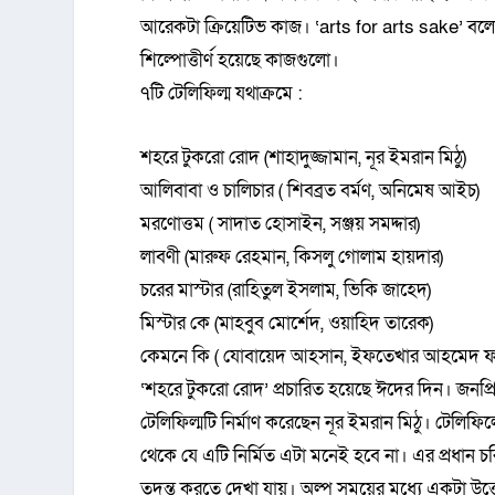
আরেকটা ক্রিয়েটিভ কাজ। ‘arts for arts sake’ বলে 
শিল্পোত্তীর্ণ হয়েছে কাজগুলো।
৭টি টেলিফিল্ম যথাক্রমে :
শহরে টুকরো রোদ (শাহাদুজ্জামান, নূর ইমরান মিঠু)
আলিবাবা ও চালিচার ( শিবব্রত বর্মণ, অনিমেষ আইচ)
মরণোত্তম ( সাদাত হোসাইন, সঞ্জয় সমদ্দার)
লাবণী (মারুফ রেহমান, কিসলু গোলাম হায়দার)
চরের মাস্টার (রাহিতুল ইসলাম, ভিকি জাহেদ)
মিস্টার কে (মাহবুব মোর্শেদ, ওয়াহিদ তারেক)
কেমনে কি ( যোবায়েদ আহসান, ইফতেখার আহমেদ ফ
‘শহরে টুকরো রোদ’ প্রচারিত হয়েছে ঈদের দিন। জনপ্রি
টেলিফিল্মটি নির্মাণ করেছেন নূর ইমরান মিঠু। টেলিফ
থেকে যে এটি নির্মিত এটা মনেই হবে না। এর প্রধান চরিত
তদন্ত করতে দেখা যায়। অল্প সময়ের মধ্যে একটা উত্ত