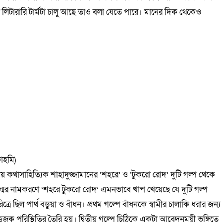
লিটারারি টার্মটা চালু আছে তাও বলা যেতে পারে। মানের দিক থেকেও
াহমি)
য় কথাসাহিত্যিক শাহাদুজ্জামানের ‘শহরে’ ও ‘টুকরো রোদ’ দুটি গল্প থেকে
িল্মের নামকরণে ‘শহরে টুকরো রোদ’ এমনভাবে খাপ খেয়েছে যে দুটি গল্প
্রে ছিল পার্থ বড়ুয়া ও বাঁধন। প্রথম গল্পে বাঁধনকে স্বামীর চালাকি ধরার জন্য
েজক পরিস্থিতির তৈরি হয়। দ্বিতীয় গল্পে চিঠিকে একটা আবেদনময়ী ভঙ্গিতে